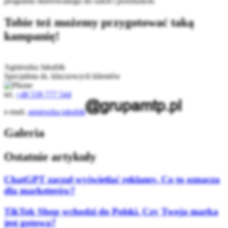
programu skierowanego do szkół i przedszkoli.
Tobie też możemy przygotować taką
kampanię!
Agnieszka Jakubik
Specjalista ds. kluczowych klientów
tel.
+48 539 777 544
e-mail.
agnieszka.jakubik
Galeria
Ostatnie artykuły
ChatGPT zaczął wyświetlać reklamy. Co to oznacza
dla marketerów?
TikTok Shop wchodzi do Polski. Czy Twoja marka
jest gotowa?