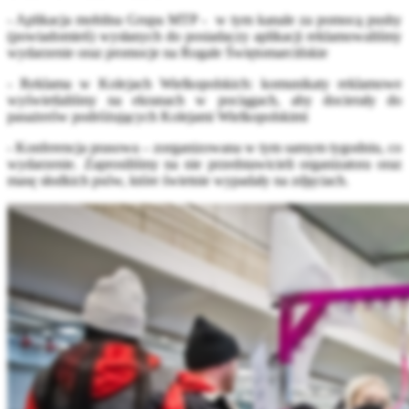
- Aplikacja mobilna Grupa MTP - w tym kanale za pomocą pushy
(powiadomień) wysłanych do posiadaczy aplikacji reklamowaliśmy
wydarzenie oraz promocje na Rogale Świętomarcińskie
- Reklama w Kolejach Wielkopolskich: komunikaty reklamowe
wyświetlaliśmy na ekranach w pociągach, aby docierały do
pasażerów podróżujących Kolejami Wielkopolskimi
- Konferencja prasowa – zorganizowana w tym samym tygodniu, co
wydarzenie. Zaprosiliśmy na nie przedstawicieli organizatora oraz
masę słodkich psów, które świetnie wypadały na zdjęciach.