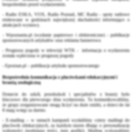
bezpośrednio przed wydarzeniem.
- Radio ESKA, VOX, Radio Poznań, MC Radio - spoty radiowe
emitowane w godzinach największej słuchalności informujące o
atrakcjach wystawy.
- Wpoznaniu.pl (wydanie papierowe i elektroniczne) - publikacje
sponsorowanych artykułów oraz reklama bannerowa
- Prognoza pogody w telewizji WTK - informacja o wydarzeniu
została wpleciona w prognozę pogody
- Epoznan.pl – publikacja artykułu sponsorowanego
Bezpośrednia komunikacja z placówkami edukacyjnymi i
branżą zoologiczną
Dotarcie do szkół, przedszkoli i specjalistów z branży było
kluczowe dla pierwszego dnia wydarzenia. Tu komunikowaliśmy,
że grupy zorganizowane mogą liczyć na duże zniżki, a dzieci do lat
8 mają wstęp za darmo.
- E-mailing – w ramach kampanii wysłaliśmy cztery mailingi do
placówek edukacyjnych, za każdym razem dbając o personalizację
widomości (podmiana treści, inne grafiki). Mailing wykonaliśmy