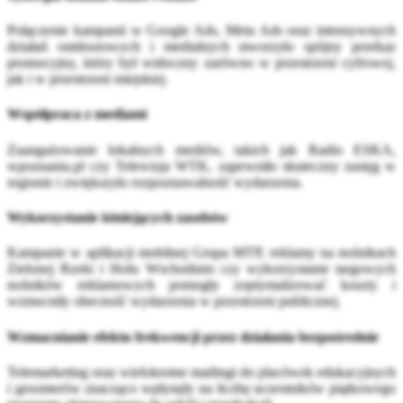
Połączenie kampanii w Google Ads, Meta Ads oraz intensywnych
działań outdoorowych i medialnych stworzyło spójny przekaz
promocyjny, który był widoczny zarówno w przestrzeni cyfrowej,
jak i w przestrzeni miejskiej.
Współpraca z mediami
Zaangażowanie lokalnych mediów, takich jak Radio ESKA,
wpoznaniu.pl czy Telewizja WTK, zapewniło skuteczny zasięg w
regionie i zwiększyło rozpoznawalność wydarzenia.
Wykorzystanie istniejących zasobów
Kampanie w aplikacji mobilnej Grupa MTP, reklamy na nośnikach
Zielonej Rzeki i Holu Wschodnim czy wykorzystanie targowych
nośników reklamowych pomogły zoptymalizować koszty i
wzmocniły obecność wydarzenia w przestrzeni publicznej.
Wzmacnianie efektu frekwencji przez działania bezpośrednie
Telemarketing oraz wielokrotne mailingi do placówek edukacyjnych
i groomerów znacząco wpłynęły na liczbę uczestników piątkowego