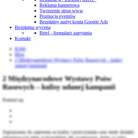
Reklama bannerowa
Tworzenie stron www
Promocja eventów
Bezpłatny audyt konta Google Ads
Bezpłatna wycena
Brief - formularz zapytania
Kontakt
R360
Blog
2 Międzynarodowe Wystawy Psów Rasowych – kulisy
udanej kampanii
2 Międzynarodowe Wystawy Psów
Rasowych – kulisy udanej kampanii
Podziel się
Zapraszamy do zajrzenia za kulisy i przeczytania case study działań
reklamowych jakie wykonaliśmy dla wydarzenia, które co roku