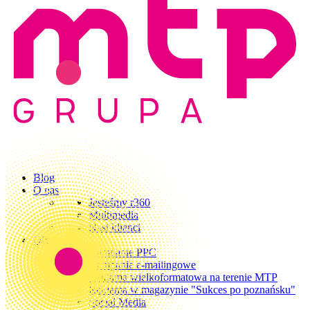
Blog
O nas
Jesteśmy r360
Multimedia
Nasi klienci
Oferta
Kampanie PPC
Kampanie e-mailingowe
Reklama wielkoformatowa na terenie MTP
Reklama w magazynie "Sukces po poznańsku"
Social Media