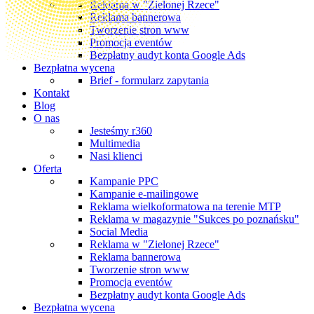
Reklama w "Zielonej Rzece"
Reklama bannerowa
Tworzenie stron www
Promocja eventów
Bezpłatny audyt konta Google Ads
Bezpłatna wycena
Brief - formularz zapytania
Kontakt
Blog
O nas
Jesteśmy r360
Multimedia
Nasi klienci
Oferta
Kampanie PPC
Kampanie e-mailingowe
Reklama wielkoformatowa na terenie MTP
Reklama w magazynie "Sukces po poznańsku"
Social Media
Reklama w "Zielonej Rzece"
Reklama bannerowa
Tworzenie stron www
Promocja eventów
Bezpłatny audyt konta Google Ads
Bezpłatna wycena