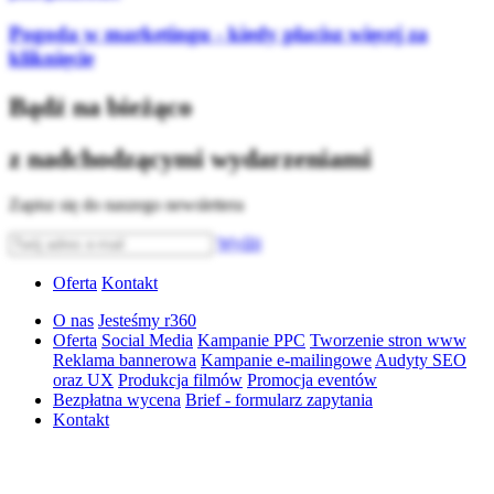
Pogoda w marketingu - kiedy płacisz więcej za
kliknięcie
Bądź na bieżąco
z nadchodzącymi wydarzeniami
Zapisz się do naszego newslettera
Wyślij
Oferta
Kontakt
O nas
Jesteśmy r360
Oferta
Social Media
Kampanie PPC
Tworzenie stron www
Reklama bannerowa
Kampanie e-mailingowe
Audyty SEO
oraz UX
Produkcja filmów
Promocja eventów
Bezpłatna wycena
Brief - formularz zapytania
Kontakt