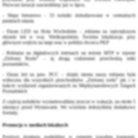
Pierwsze kreacje zawiesiliśmy już w lipcu.
- Słupy betonowe - 33 nośniki zlokalizowane w centralnych
punktach miasta
- Ekran LED na Holu Wschodnim – reklama na największym
ekranie led w woj. Wielkopolskim. Świetna lokalizacja, przy
głównym wejściu na targi oraz w pobliżu dworca PKP
- Reklama na digitalowych totemach na terenie MTP w rejonie
„Zielonej Rzeki” – tą drogą codziennie przechodzą setki
poznaniaków,
- Ekran led na paw. PCC – dzięki niemu nasza reklama była
widoczna dla wszystkich przechodniów „Zielonej rzeki” jak i w
trakcie wydarzeń organizowanych na Międzynarodowych Targach
Poznańskich
Z częścią nośników wystartowaliśmy jeszcze w wakacje, na około 5
miesięcy przed Wystawami. We wrześniu dołożyliśmy dodatkowe
formaty.
Promocja w mediach lokalnych
Poniższe działania podjęliśmy w ostatnim tygodniu kampanii,