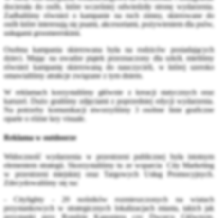
docierała do osób, które wcześniej odwiedziły stronę wydarzenia.
Zadbaliśmy również o kampanie na ruch zimny, skierowane do
osób które interesują się psami, akcesoriami, pożywieniem dla psów,
usługami groomeerskimi.
Osobna kampania skierowana była na rodziców posiadających
dzieci. Mając na uwadze piątek przeznaczony dla szkół, mieliśmy
również kampanię skierowaną do nauczycieli, w której szeroko
omawialiśmy atrakcje związane z tym dniem.
W reklamach korzystaliśmy głównie z kreacji statycznych oraz
karuzel. Dużo graliśmy zdjęciami z poprzedniej edycji wydarzenia.
Na potrzeby komunikacji stworzyliśmy 3 osobne linie graficzne
oparte o różne key visuale.
Reklama w outdoorze
Widoczność wydarzenia w przestrzeni publicznej była istotnym
elementem strategii. Skorzystaliśmy tu ze wsparcia City Marketing
w przestrzeni miejskiej oraz Targowych Usług Promocyjnych.
Zdecydowaliśmy się na:
- Citylighty - 20 nośników rozmieszczonych na wiatach
przystankowych w strategicznych lokalizacjach miasta, takich jak
przystanki przy Rondzie Kaponiera czy Dworcu Głównym.