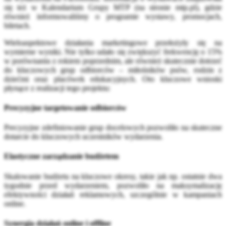
się też w Kalendarium Grupy MTP (na stronie mtp.pl), gdzie
również informowaliśmy o programie wystawy, promocjach,
biletach.
Wieloaspektowe działania marketingowe przełożyły się na
wymierne wyniki. Nie tylko udało się zwiększyć frekwencję o 15%
w porównaniu z rokiem poprzednim, ale również skutecznie dotrzeć
do kluczowych grup odbiorców – miłośników psów, rodzin z
dziećmi oraz placówek edukacyjnych. Oto kluczowe wnioski
płynące z realizacji tego projektu:
Precyzyjne targetowanie odbiorców
Precyzyjne zdefiniowanie grup docelowych pozwoliło na skuteczne
dotarcie do kluczowych uczestników wydarzenia.
Elastyczne zarządzanie budżetem
Skalowanie budżetu na kluczowe okresy, takie jak np. ostatnie dwa
tygodnie przed wydarzeniem, pozwoliło na maksymalizację
efektywności działań reklamowych, szczególnie w kampaniach
online.
Synergia działań online i offline