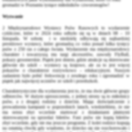
gromadzi w Poznaniu tysiące miłośników czworonogów!
Wyzwanie
2 Międzynarodowe Wystawy Psów Rasowych to wydarzenie
cykliczne, które w 2024 roku odbyło się są w dniach 08 – 10
listopada. W sobotę i w niedzielę odbywają się najbardziej
prestiżowe wystawy, które gromadzą co roku ponad kilka tysięcy
psów z 250 ras z całego świata. Wydarzenie ma międzynarodowy
charakter i towarzyszą mu targi akcesoriów, zawody FlyBall,
pokazy groomerskie. Piątek jest dniem, gdzie atrakcje są skierowane
głównie do szkół – wystawy są krajowe, ale za to jest więcej
pokazów o charakterze rozrywkowo – edukacyjnym. Naszym
zadaniem było pobić frekwencję z zeszłego roku i zgromadzić w
piątek jak najwięcej uczniów ze szkół i przedszkoli.
Charakterystyczne dla wydarzenia jest to, że ma dwie główne grupy
odbiorców. W dużym uproszczeniu, z jednej strony są to miłośnicy
psów, a z drugiej rodziny z dziećmi. Mając doświadczenie z
prowadzenia kampanii w poprzednich latach, wiedzieliśmy, że nie
ma sensu zbyt wcześnie startować z działaniami płatnymi
skierowanymi na sprzedaż biletów. Fani psów nie kupią biletów
zbyt wcześnie, gdy nie ma jeszcze programu. Z kolei rodzice kupują
na ostatnią chwilę gdy wiadomo, że dziecko się nie rozchorowało i