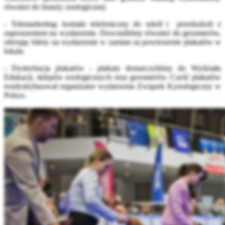
również do branży zoologicznej
- Telemarketing: kontakt telefoniczny do szkół i przedszkoli z
zaproszeniem na wydarzenie. Dzwoniliśmy również do groomerów,
oferując bilety na wydarzenie w zamian za powieszenie plakatów w
lokalu
- Dystrybucja plakatów - plakaty dostarczyliśmy do Wydziału
Edukacji, sklepów zoologicznych oraz groomerów. Cześć plakatów
rozdystrybuował organizator wydarzenia Związek Kynologiczny w
Polsce.