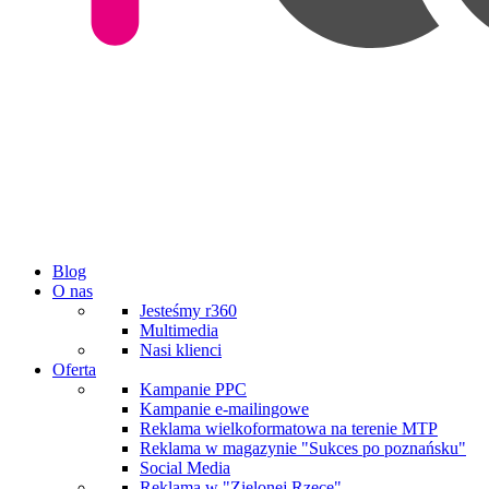
Blog
O nas
Jesteśmy r360
Multimedia
Nasi klienci
Oferta
Kampanie PPC
Kampanie e-mailingowe
Reklama wielkoformatowa na terenie MTP
Reklama w magazynie "Sukces po poznańsku"
Social Media
Reklama w "Zielonej Rzece"