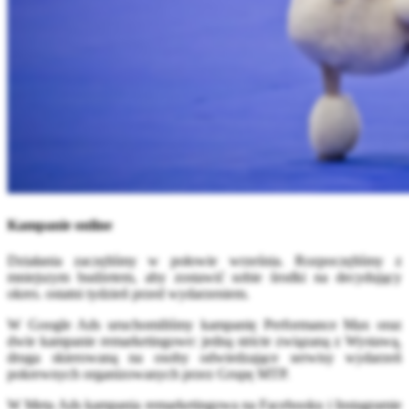
Kampanie online
Działania zaczęliśmy w połowie września. Rozpoczęliśmy z
mniejszym budżetem, aby zostawić sobie środki na decydujący
okres. ostatni tydzień przed wydarzeniem.
W Google Ads uruchomiliśmy kampanię Performance Max oraz
dwie kampanie remarketingowe: jedną stricte związaną z Wystawą,
druga skierowaną na osoby odwiedzające serwisy wydarzeń
pokrewnych organizowanych przez Grupę MTP.
W Meta Ads kampania remarketingowa na Facebooku i Instagramie