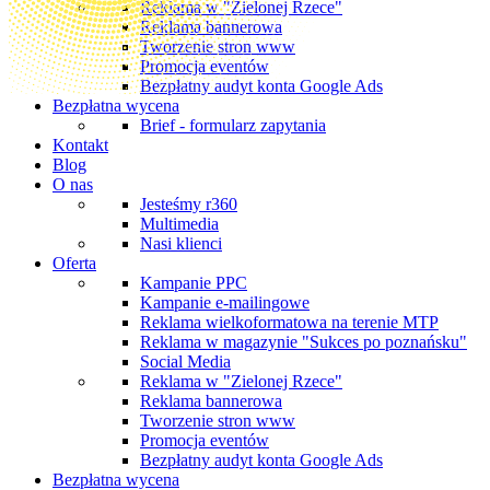
Reklama w "Zielonej Rzece"
Reklama bannerowa
Tworzenie stron www
Promocja eventów
Bezpłatny audyt konta Google Ads
Bezpłatna wycena
Brief - formularz zapytania
Kontakt
Blog
O nas
Jesteśmy r360
Multimedia
Nasi klienci
Oferta
Kampanie PPC
Kampanie e-mailingowe
Reklama wielkoformatowa na terenie MTP
Reklama w magazynie "Sukces po poznańsku"
Social Media
Reklama w "Zielonej Rzece"
Reklama bannerowa
Tworzenie stron www
Promocja eventów
Bezpłatny audyt konta Google Ads
Bezpłatna wycena