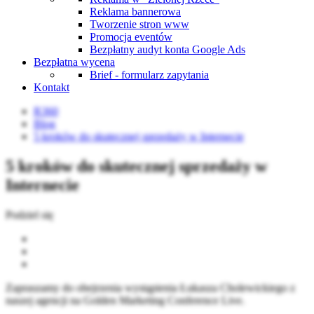
Reklama bannerowa
Tworzenie stron www
Promocja eventów
Bezpłatny audyt konta Google Ads
Bezpłatna wycena
Brief - formularz zapytania
Kontakt
R360
Blog
5 kroków do skutecznej sprzedaży w Internecie
5 kroków do skutecznej sprzedaży w
Internecie
Podziel się
Zapraszamy do obejrzenia wystąpienia Łukasza Cholewickiego z
naszej agencji na Golden Marketing Conference Live.