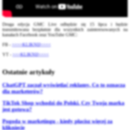
Druga edycja GMC Live odbędzie się 15 lipca i będzie
transmitowana bezpłatnie dla wszystkich zainteresowanych na
kanałach Facebook oraz YouTube GMC:
FB -
>>>>KLIKNIJ<<<<
YT -
>>>KLIKNIJ<<<<
Ostatnie artykuły
ChatGPT zaczął wyświetlać reklamy. Co to oznacza
dla marketerów?
TikTok Shop wchodzi do Polski. Czy Twoja marka
jest gotowa?
Pogoda w marketingu - kiedy płacisz więcej za
kliknięcie