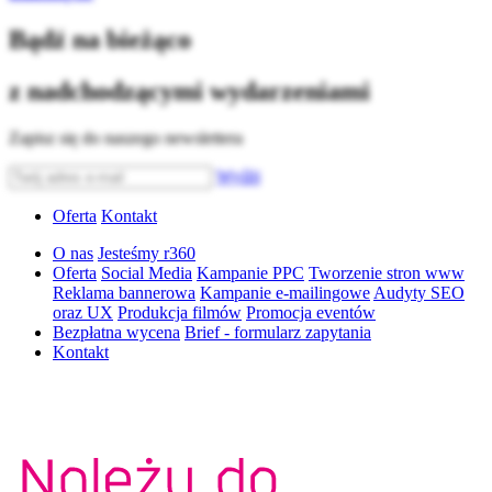
Bądź na bieżąco
z nadchodzącymi wydarzeniami
Zapisz się do naszego newslettera
Wyślij
Oferta
Kontakt
O nas
Jesteśmy r360
Oferta
Social Media
Kampanie PPC
Tworzenie stron www
Reklama bannerowa
Kampanie e-mailingowe
Audyty SEO
oraz UX
Produkcja filmów
Promocja eventów
Bezpłatna wycena
Brief - formularz zapytania
Kontakt