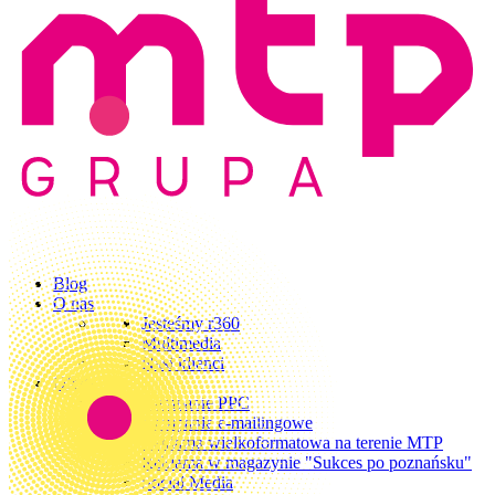
Blog
O nas
Jesteśmy r360
Multimedia
Nasi klienci
Oferta
Kampanie PPC
Kampanie e-mailingowe
Reklama wielkoformatowa na terenie MTP
Reklama w magazynie "Sukces po poznańsku"
Social Media