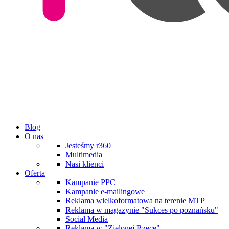
Blog
O nas
Jesteśmy r360
Multimedia
Nasi klienci
Oferta
Kampanie PPC
Kampanie e-mailingowe
Reklama wielkoformatowa na terenie MTP
Reklama w magazynie "Sukces po poznańsku"
Social Media
Reklama w "Zielonej Rzece"