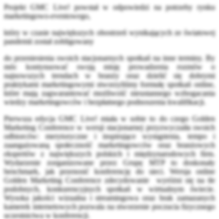
Projekt GMC Live! powstał w odpowiedzi na potrzeby rynku
marketingowo-eventowego,
który w czasie największych obostrzeń wynikających ze światowej
pandemii został zobligowany
do przeniesienia swoich stacjonarnych spotkań na inne terminy. By
móc kontynuować swoją misję prowadzenia rozmów o
najnowszych trendach w branży oraz dzielić się dobrymi
praktykami marketingowymi stworzyliśmy formułę spotkań online,
które mają zagwarantować możliwość nieustannego wzbogacania
wiedzy marketingowców i bezpłatnego podnoszenia kwalifikacji.
Pierwsza edycja GMC Live! miała w sobie to do czego Golden
Marketing Conference w wersji stacjonarnej przyzwyczaiła swoich
odbiorców: merytoryczne i inspirujące wystąpienia, tempo i
zaangażowaną społeczność marketingowców oraz branżowych
ekspertów z największych polskich i międzynarodowych firm.
Wydarzenie zorganizowane przez Grupę MTP to doskonały
benchmark, jak przenosić konferencję do sieci. Wersja online
Golden Marketing Conference zdecydowanie wyróżni się na tle
podobnych, konkurencyjnych spotkań w wirtualnym świecie.
Wysoka jakości wizualna i streamingowa oraz brak zamazanych
kamerek internetowych pozwala na stworzenie poczucia fizycznego
uczestnictwa w konferencji.