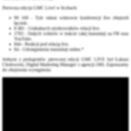
Pierwsza edycja GMC Live! w liczbach:
99 169 - Tyle minut widzowie konferencji live obejrzeli
łącznie.
8 481 - Unikalnych użytkowników relacji live.
2783 - Stałych widzów w trakcie całej transmisji na FB oraz
YouTube.
844 - Reakcji pod relacją live.
84 - Udostępnienia transmisji online.*
Jednym z prelegentów pierwszej edycji GMC LIVE był Łukasz
Cholewicki, Digital Marketing Manager z agencji r360. Zapraszamy
do obejrzenia wystąpienia: