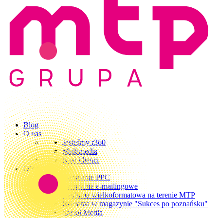
Blog
O nas
Jesteśmy r360
Multimedia
Nasi klienci
Oferta
Kampanie PPC
Kampanie e-mailingowe
Reklama wielkoformatowa na terenie MTP
Reklama w magazynie "Sukces po poznańsku"
Social Media