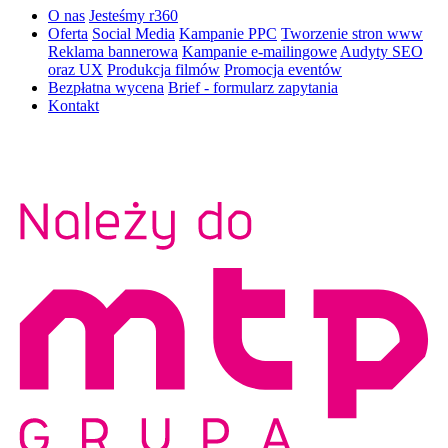
O nas
Jesteśmy r360
Oferta
Social Media
Kampanie PPC
Tworzenie stron www
Reklama bannerowa
Kampanie e-mailingowe
Audyty SEO
oraz UX
Produkcja filmów
Promocja eventów
Bezpłatna wycena
Brief - formularz zapytania
Kontakt