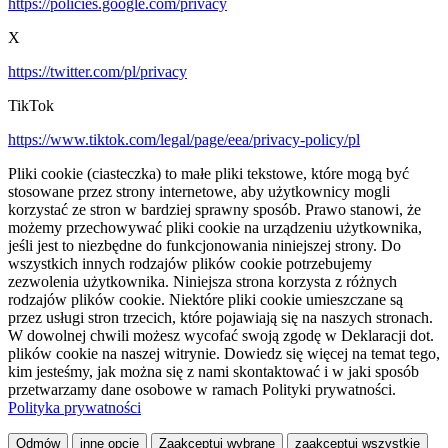
https://policies.google.com/privacy
X
https://twitter.com/pl/privacy
TikTok
https://www.tiktok.com/legal/page/eea/privacy-policy/pl
Pliki cookie (ciasteczka) to małe pliki tekstowe, które mogą być
stosowane przez strony internetowe, aby użytkownicy mogli
korzystać ze stron w bardziej sprawny sposób. Prawo stanowi, że
możemy przechowywać pliki cookie na urządzeniu użytkownika,
jeśli jest to niezbędne do funkcjonowania niniejszej strony. Do
wszystkich innych rodzajów plików cookie potrzebujemy
zezwolenia użytkownika. Niniejsza strona korzysta z różnych
rodzajów plików cookie. Niektóre pliki cookie umieszczane są
przez usługi stron trzecich, które pojawiają się na naszych stronach.
W dowolnej chwili możesz wycofać swoją zgodę w Deklaracji dot.
plików cookie na naszej witrynie. Dowiedz się więcej na temat tego,
kim jesteśmy, jak można się z nami skontaktować i w jaki sposób
przetwarzamy dane osobowe w ramach Polityki prywatności.
Polityka prywatności
Odmów
inne opcje
Zaakceptuj wybrane
zaakceptuj wszystkie