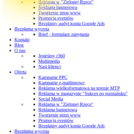
Reklama w "Zielonej Rzece"
Reklama bannerowa
Tworzenie stron www
Promocja eventów
Bezpłatny audyt konta Google Ads
Bezpłatna wycena
Brief - formularz zapytania
Kontakt
Blog
O nas
Jesteśmy r360
Multimedia
Nasi klienci
Oferta
Kampanie PPC
Kampanie e-mailingowe
Reklama wielkoformatowa na terenie MTP
Reklama w magazynie "Sukces po poznańsku"
Social Media
Reklama w "Zielonej Rzece"
Reklama bannerowa
Tworzenie stron www
Promocja eventów
Bezpłatny audyt konta Google Ads
Bezpłatna wycena