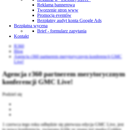
Reklama bannerowa
Tworzenie stron www
Promocja eventów
Bezpłatny audyt konta Google Ads
Bezpłatna wycena
Brief - formularz zapytania
Kontakt
R360
Blog
Agencja r360 partnerem merytorycznym konferencji GMC
Live!
Agencja r360 partnerem merytorycznym
konferencji GMC Live!
Podziel się
1 czerwca tego roku odbędzie się pierwsza edycja GMC Live, jest
to nowa konferencja, związana ściśle ze znaną już marką Golden