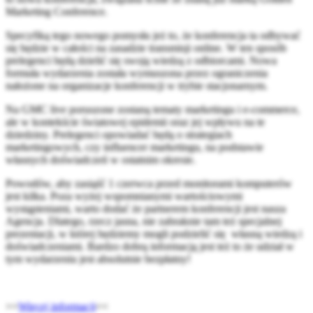
Marketing Conference.
Specyfiką tego nowego pomysłu jeż to, że konferencja ta odbywać
się będzie w całości na zasadzie transmisji online. W ten sposób
prelegenci będą dzielić się swoją wiedzą z odbiorcami. Nowa
formuła wydarzenia została wymuszona przez ograniczenia
nałożone na organizacje konferencji w trybie stacjonarnym.
Na GMC live poruszone zostaną tematy marketingu i e-commerce,
ale w kontekście światowej epidemii oraz jej wpływu na te
dziedziny. Prelegenci opowiadać będą o strategiach
marketingowych, czy influencer marketingu, na podstawie
własnych doświadczeń w ostatnim okresie.
Powodów, aby zasiąść 1 czerwca przed monitorami komputerów
jest kilka. Poza wyżej wspomnianymi wartościowymi
wystąpieniami, warto dodać że partnerem konferencji jest nasza
Agencja. Dlatego, rzecz jasna, nie zabraknie tam też specjalnej
prezentacji, w której będziemy mogli podzielić się własną wiedzą i
doświadczeniami. Bardzo dobrą informacją jest też to że udział w
tym wydarzeniu jest absolutnie bezpłatny!
>>
Więcej informacji
<<