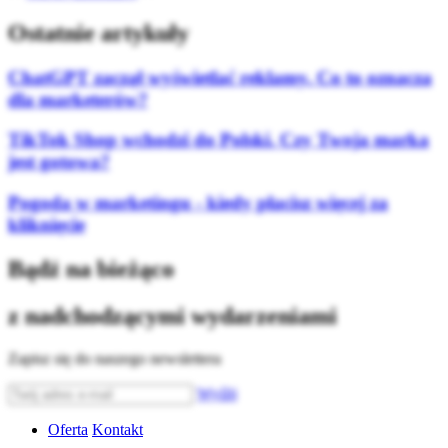
Ostatnie artykuły
ChatGPT zaczął wyświetlać reklamy. Co to oznacza
dla marketerów?
TikTok Shop wchodzi do Polski. Czy Twoja marka
jest gotowa?
Pogoda w marketingu - kiedy płacisz więcej za
kliknięcie
Bądź na bieżąco
z nadchodzącymi wydarzeniami
Zapisz się do naszego newslettera
Wyślij
Oferta
Kontakt