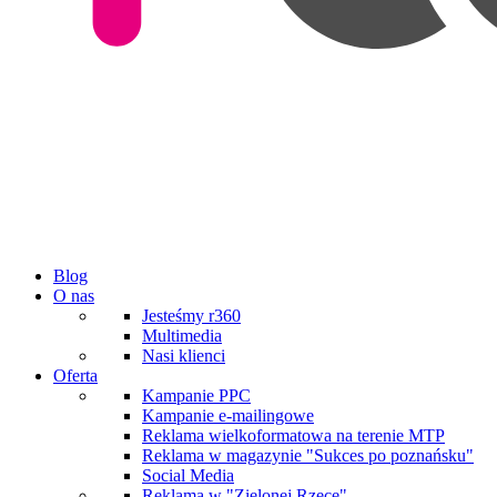
Blog
O nas
Jesteśmy r360
Multimedia
Nasi klienci
Oferta
Kampanie PPC
Kampanie e-mailingowe
Reklama wielkoformatowa na terenie MTP
Reklama w magazynie "Sukces po poznańsku"
Social Media
Reklama w "Zielonej Rzece"