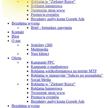
Reklama w "Zielonej Rzece"
Reklama bannerowa
Tworzenie stron www
Promocja eventów
Bezpłatny audyt konta Google Ads
Bezpłatna wycena
Brief - formularz zapytania
Kontakt
Blog
O nas
Jesteśmy r360
Multimedia
Nasi klienci
Oferta
Kampanie PPC
Kampanie e-mailingowe
Reklama wielkoformatowa na terenie MTP
Reklama w magazynie "Sukces po poznańsku"
Social Media
Reklama w "Zielonej Rzece"
Reklama bannerowa
Tworzenie stron www
Promocja eventów
Bezpłatny audyt konta Google Ads
Bezpłatna wycena