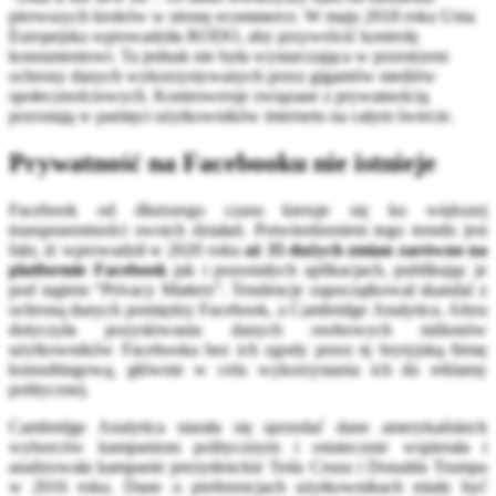
pierwszych kroków w stronę ecommerce. W maju 2018 roku Unia
Europejska wprowadziła RODO, aby przywrócić kontrolę
konsumentowi. Ta jednak nie była wystarczająca w przestrzeni
ochrony danych wykorzystywanych przez gigantów mediów
społecznościowych. Kontrowersje związane z prywatnością
pozostają w pamięci użytkowników internetu na całym świecie.
Prywatność na Facebooku nie istnieje
Facebook od dłuższego czasu kieruje się ku większej
transprarentności swoich działań. Potwierdzeniem tego trendu jest
fakt, iż wprowadził w 2020 roku
aż 35 dużych zmian zarówno na
platformie Facebook
jak i pozostałych aplikacjach, publikując je
pod tagiem “Privacy Matters”. Tendencje zapoczątkował skandal z
ochroną danych pomiędzy Facebook, a Cambridge Analytica. Afera
dotyczyła pozyskiwania danych osobowych milionów
użytkowników Facebooka bez ich zgody przez tę brytyjską firmę
konsultingową, głównie w celu wykorzystania ich do reklamy
politycznej.
Cambridge Analytica starała się sprzedać dane amerykańskich
wyborców kampaniom politycznym i ostatecznie wspierała i
analizowała kampanie prezydenckie Teda Cruza i Donalda Trumpa
w 2016 roku. Dane o preferencjach użytkownikach miały być