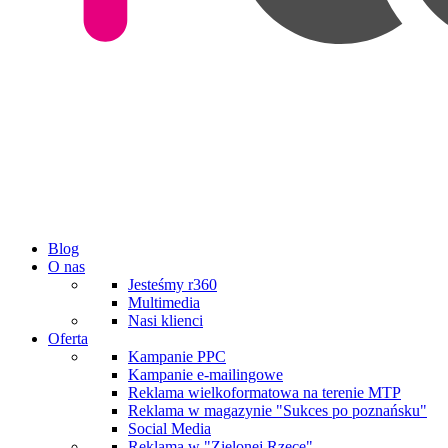
Blog
O nas
Jesteśmy r360
Multimedia
Nasi klienci
Oferta
Kampanie PPC
Kampanie e-mailingowe
Reklama wielkoformatowa na terenie MTP
Reklama w magazynie "Sukces po poznańsku"
Social Media
Reklama w "Zielonej Rzece"