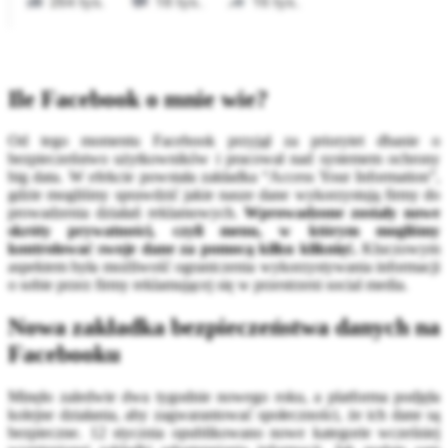
Ile Facebook o mnie wie?
Od tego momentu Facebook przyjął za priorytet dbanie o
bezpieczeństwo użytkowników i pracował nad systemem ochrony
big data. W efekcie powstała zakładka “Access Your Information”,
gdzie mogliśmy sprawdzić jakie nasze dane wykorzystują firmy do
prowadzenia działań reklamowych.
Wprowadzone zostały nowe
skróty prywatności, czyli menu, w którym mogliśmy
kontrolować swoje dane za pomocą kilku kliknięć.
Kluczowym
aspektem była możliwość ograniczenia wykorzystywania informacji
o sobie przez firmy reklamującej się w przestrzeni social media.
Nowa zakładka bezpieczeństwa danych na
Facebooku
Minęło zaledwie dwa tygodnie nowego roku, a platforma podjęła
kolejne działania, aby zagwarantować społeczności, że ich dane są
bezpieczne. 12 stycznia opublikowano nowe kategorie wcześniej