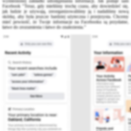
wymienionej zakładki udostępniania informacji. Jak podaje sam
Facebook "Teraz, gdy mieliśmy trochę czasu, aby dowiedzieć się,
jak ludzie je używają, zreorganizowaliśmy ją i nadaliśmy nową
skórkę, aby była jeszcze bardziej użyteczna i przejrzysta. Chcemy
mieć pewność, że Twoje informacje na Facebooku są przydatne,
łatwe do zrozumienia i łatwe do znalezienia.”