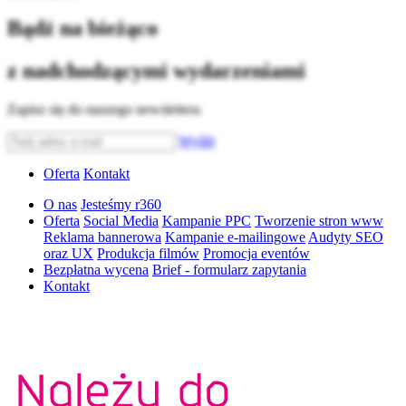
Bądź na bieżąco
z nadchodzącymi wydarzeniami
Zapisz się do naszego newslettera
Wyślij
Oferta
Kontakt
O nas
Jesteśmy r360
Oferta
Social Media
Kampanie PPC
Tworzenie stron www
Reklama bannerowa
Kampanie e-mailingowe
Audyty SEO
oraz UX
Produkcja filmów
Promocja eventów
Bezpłatna wycena
Brief - formularz zapytania
Kontakt