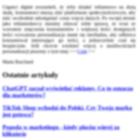
Giganci digital zrozumieli, że żeby działać reklamowo na dużą
skalę, konsumenci muszą ufać platformom społecznościowym, aby
móc swobodnie udostępniać coraz więcej danych. Po swojej stronie
jako reklamodawcy musimy zdawać sobie sprawę, że wraz ze
wzrostem zmęczenia konsumentów i większej ilości dostępnych
treści wyważona personalizacja stanie się niezbędna, aby odbiorca
konsumował interesujące go treści, a jednocześnie czuł się
bezpiecznie. Jeśli chcecie wiedzieć więcej o możliwościach
personalizacji piszemy o tym tutaj >>>
Link
<<<
Marta Burchard
Ostatnie artykuły
ChatGPT zaczął wyświetlać reklamy. Co to oznacza
dla marketerów?
TikTok Shop wchodzi do Polski. Czy Twoja marka
jest gotowa?
Pogoda w marketingu - kiedy płacisz więcej za
kliknięcie