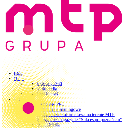
Blog
O nas
Jesteśmy r360
Multimedia
Nasi klienci
Oferta
Kampanie PPC
Kampanie e-mailingowe
Reklama wielkoformatowa na terenie MTP
Reklama w magazynie "Sukces po poznańsku"
Social Media