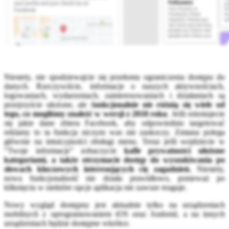
Niestety, nie spodziewajcie się przełomu ograniczenia dostępu do
danych. Rzeczywiście, informacje o naszych aktywnościach,
logowaniach, wydarzeniach, zainteresowaniach i działaniach są
przejrzyście ułożone, ale f
unkcjonalnie nie różnią się wiele od
tego, co mogliśmy znaleźć w wersji z 2018 roku
. Jeśli orientujecie
się jakie dane zbiera Facebook, aby odpowiednio targetować
reklamy to ta funkcja niczym was nie zaskoczy. Zmiana polega
głównie na intuicyjności obsługi menu. Teraz jeśli wejdziecie w
“Twoje informacje” zobaczycie
kafle prywatności ułożone
kategoriami, a także otrzymacie dostęp do wyszukiwania po
słowach kluczowych interesujących cię zagadnień.
Niestety,
nowa funkcjonalność nie działa prawidłowo, ponieważ po
kliknięciu w niektóre opcje aplikacja nie zawsze reaguje.
Nowy wygląd dostępny jest aktualnie tylko na urządzeniach
mobilnych z oprogramowaniem iOS oraz Andorid, a na innych
urządzeniach będzie dostępne wkrótce.