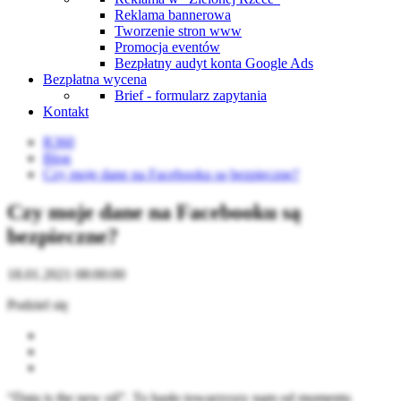
Reklama bannerowa
Tworzenie stron www
Promocja eventów
Bezpłatny audyt konta Google Ads
Bezpłatna wycena
Brief - formularz zapytania
Kontakt
R360
Blog
Czy moje dane na Facebooku są bezpieczne?
Czy moje dane na Facebooku są
bezpieczne?
18.01.2021 08:00:00
Podziel się
“Data is the new oil”. To hasło towarzyszy nam od momentu