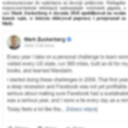
wykorzystywane do wpłynięcia na decyzje polityczne. Nielegalne
rozpowszechnienie informacji nadszarpnęło wizerunek giganta, a
sam
Mark Zuckerberg 4 stycznia 2018 opublikował na swoim
koncie wpis, w którym obiecywał poprawę i przepraszał za
błędy
.