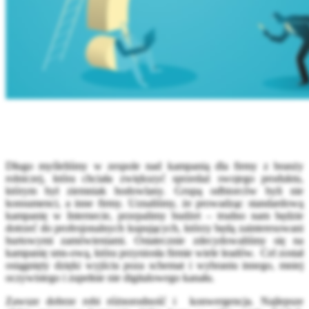
Długo myśleliśmy w zespole nad kampanią dla firmy z branży
rolniczej, która chciała zwiększyć sprzedaż swojego produktu,
którym był ziemniak hodowlany. Grupą odbiorców byli nie
konsumenci, a inne firmy. Uznaliśmy, że prowadząc standardową
kampanię w Internecie, przepalimy budżet – trudno nam będzie
dotrzeć do profesjonalnych kupujących, którzy będą zainteresowani
hurtowymi zamówieniami. Ostatecznie zdecydowaliśmy się na
kampanię sms-ową, która przyniosła firmie wiele leadów. Cel został
osiągnięty dzięki wyjściu poza schemat i wybraniu innego, mniej
oczywistego i zupełnie nie digitalowego kanału.
Zawsze dobrze robi różnorodność i konwergencja. Najlepsze