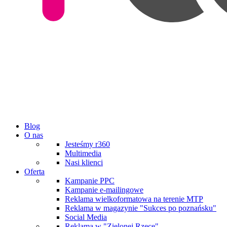
Blog
O nas
Jesteśmy r360
Multimedia
Nasi klienci
Oferta
Kampanie PPC
Kampanie e-mailingowe
Reklama wielkoformatowa na terenie MTP
Reklama w magazynie "Sukces po poznańsku"
Social Media
Reklama w "Zielonej Rzece"