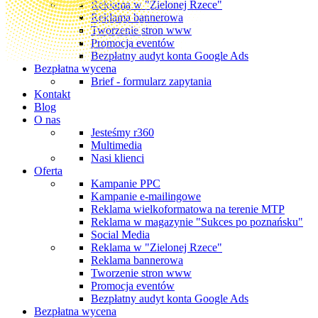
Reklama w "Zielonej Rzece"
Reklama bannerowa
Tworzenie stron www
Promocja eventów
Bezpłatny audyt konta Google Ads
Bezpłatna wycena
Brief - formularz zapytania
Kontakt
Blog
O nas
Jesteśmy r360
Multimedia
Nasi klienci
Oferta
Kampanie PPC
Kampanie e-mailingowe
Reklama wielkoformatowa na terenie MTP
Reklama w magazynie "Sukces po poznańsku"
Social Media
Reklama w "Zielonej Rzece"
Reklama bannerowa
Tworzenie stron www
Promocja eventów
Bezpłatny audyt konta Google Ads
Bezpłatna wycena