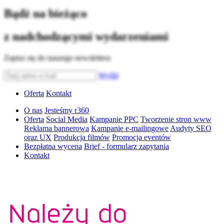
Bądź na bieżąco
z nadchodzącymi wydarzeniami
Zapisz się do naszego newslettera
Wyślij
Oferta
Kontakt
O nas
Jesteśmy r360
Oferta
Social Media
Kampanie PPC
Tworzenie stron www
Reklama bannerowa
Kampanie e-mailingowe
Audyty SEO
oraz UX
Produkcja filmów
Promocja eventów
Bezpłatna wycena
Brief - formularz zapytania
Kontakt