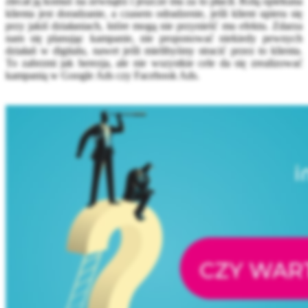
zlecał ją komuś na zewnątrz i jeszcze mu za to płacił. Rolą opiekuna
klienta jest doradzanie, a czasem odradzenie, jeśli klient upiera się
przy jakiś działaniach, które mogą nie przynieść mu efektu. Zdarza
nam się planując kampanie, nie proponować niekiedy pewnych
działań w digitalu, nawet jeśli mielibyśmy stracić przez to klienta.
To zabrzmi jak herezja, ale nie wszystkie cele da się zrealizować
kampanią w Google Ads czy Facebook Ads.