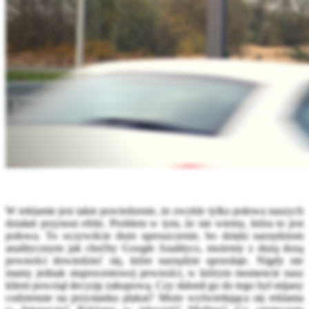
W reklamie jest takie powiedzenie, że zwykle tylko połowa naszych
działań przynosi efekt. Problem w tym, że nie wiemy, która to jest
połowa. To oczywiście duże uproszczenie, bo dzięki narzędziom
analitycznym jak choćby Google Analitycs, możemy z dużą dozą
pewności dowiedzieć się, które narzędzie sprzedaje. Nigdy nie
mamy jednak stuprocentowej pewności, w którym momencie nasz
klient powziął decyzję zakupową. Czy skłonił go do tego był mijany
codziennie na przystanku plakat? Może wyświetlająca się reklama