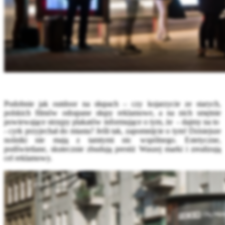
Podobnie jak outdoor na słupach – czy kojarzycie ze starych,
polskich filmów odrapane słupy reklamowe, a na nich smętnie
powiewające strzępy plakatów informujące o tym, że - dajmy na to
- cyrk przyjechał do miasta? Jeśli tak, zapomnijcie o tym! Dzisiejsze
nośniki nie mają z tamtymi nic wspólnego. Estetyczne,
podświetlane, skutecznie zbudują prestiż Waszej marki i zrealizują
cel reklamowy.