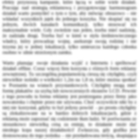
efekty przynoszą kampanie, które łączą w sobie wiele działań.
Pracując nad strategią reklamową i przygotowując harmonogram
działań warto pomyśleć o tym o tym, aby mówiąc obrazowo – nie
wkładać wszystkich jajek do jednego koszyka. Nie skupiać się na
jednym, dwóch kanałach komunikacji, tylko stosować ich
maksymalnie wiele. Gdy zwiedzie nas jeden, trzeba mieć nadzieję,
że zadziała drugi. Trzeba być w kimś w stylu średniowiecznego
władcy, który prowadząc wojnę, asekuruje swoją rodzinę i nie
trzyma jej w jednej lokalizacji, tylko umieszcza każdego członka
osobno w silnie strzeżonym zamku.
Warto planując swoje działania wyjść z Internetu i spróbować
działań offline. Coraz więcej firm korzysta z różnych form reklamy
zewnętrznej. Tu szczególną popularnością cieszą się citylighty, czyli
niewielkie nośniki o wielkości 1,2m na 1,8 m, które można spotkać
w Poznaniu na wiatach przystankowych. Citylighty mogą mieć
formę plakatów za szybą lub nowoczesnych ekranów LCD. Pewnie
z tego powodu ta forma reklamy jest postrzegana przez firmy jako
nowatorska i chętnie przez nie używana. Choć oczywiście nikt by z
niej nie korzystał, gdyby to był jedyny powód - po prostu citylighty
są zlokalizowane na w bardzo dobrych lokalizacjach, gdzie z
reklamą może zapoznać się codziennie tłum ludzi. W porównaniu ze
stosunkowo niewielką ceną za emisję, to działanie może dać
niezłego kopa naszej działalności! Zwłaszcza, gdy grafika jest
dostosowana do tego nośnika – nie przeładowana treścią, skupiająca