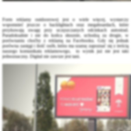
Form reklamy outdoorowej jest o wiele więcej, wystarczy
wspomnieć jeszcze o backlightach oraz megaboardach, które
przykuwają uwagę przy uczęszczanych odcinkach autostrad.
Paradoksalnie i nie do końca słusznie, uchodzą za drogie, w
porównaniu choćby z reklamą na Facebooku. Gdy się jednak
porówna zasięgi i ilość osób, która ma szansę zapoznać się z treścią
naszego komunikatu reklamowego, to wynik już nie jest taki
jednoznaczny. Digital nie zawsze jest tani.