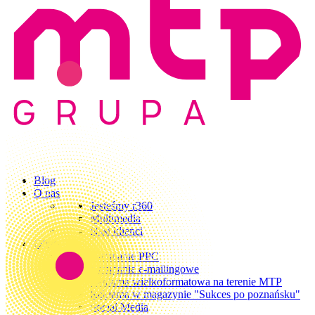
Blog
O nas
Jesteśmy r360
Multimedia
Nasi klienci
Oferta
Kampanie PPC
Kampanie e-mailingowe
Reklama wielkoformatowa na terenie MTP
Reklama w magazynie "Sukces po poznańsku"
Social Media