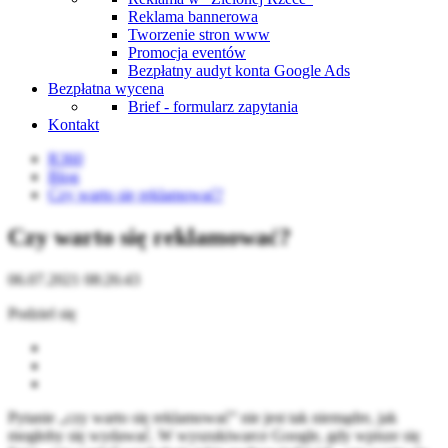
Reklama bannerowa
Tworzenie stron www
Promocja eventów
Bezpłatny audyt konta Google Ads
Bezpłatna wycena
Brief - formularz zapytania
Kontakt
R360
Blog
Czy warto się reklamować?
Czy warto się reklamować?
06.07.2021 08:26:43
Podziel się
Pytanie „czy warto się reklamować” nie jest tak niemądre, jak
mogłoby się wydawać. W wyszukiwarce Google, gdy wpisze się