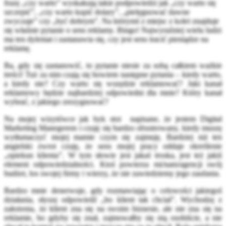
frazę „czy warto” wyskakują takie podpowiedzi jak „czy warto się
szczepić”, „czy warto kupić dolary”, „pielęgnować dawne
zwyczaje” czy „być dobrym”. Na którymś z miejsc z kolei znajduje
się właśnie pytanie o sens reklamy. Bingo! Najwyraźniej wielu ludzi
ma ten dylemat i zastanawia się, czy jest sens tracić pieniądze na
reklamę.
Ba, gdy się zastanowić, to pytanie niesie za sobą całkiem ważkie
treści! Tuż za nim czają się bowiem następne pytania – kiedy warto,
a kiedy nie? Czy warto się wszędzie reklamować? Jaki kanał
reklamowy będzie najbardziej odpowiedni dla mnie? Który kanał
wybrać, z jakiego zrezygnować?
Na mojej wizytówce jak byk stoi napisane, że jestem Digital
Marketing Manegerem i czuję się bardzo sfrustrowany, kiedy muszę
wytłumaczyć mojej mamie czym się zajmuję. Bardziej niż ten
angielski zwrot czuję, że sens mojej pracy oddaje określenie
„opiekun klienta”. W tym słowie jest jakaś troska, jest też jakiś
element odpowiedzialności. Ktoś powierza mi/nam/agencji swój
budżet, los swojej firmy i wierzy, że nie zawiedziemy jego zaufania.
Bardzo mnie denerwuje, gdy rozmawiając o celowości jakiegoś
działania, słyszę odpowiedź „bo klient tak chciał”. Wychodzę z
założenia, że klient zna się na swoim biznesie, ale nie zna się na
reklamie, bo gdyby się znał, zajmowałby się nią osobiście, a nie