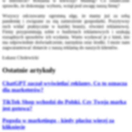
w Internecie? Reklama w telewizji? Mailing? Co ostatecznie
sprawiło, że dokonując wyboru, wziął pod uwagę naszą firmę?
Wszyscy odczuwamy ogromną ulgę, że mamy już za sobą
pandemię i związane za nią zamrożenie gospodarki. Pozytywny
ruch widać praktycznie w każdej branży, również reklamowej.
Firmy przypominają sobie o budżetach reklamowych i szukają
rozsądnych sposobów ich wydania. Warto wydawać je z kimś, kto
ma odpowiednie doświadczenie, narzędzia oraz środki. I może nam
zagwarantować dotarcie z naszą reklamą do naszych klientów.
Łukasz Cholewicki
Ostatnie artykuły
ChatGPT zaczął wyświetlać reklamy. Co to oznacza
dla marketerów?
TikTok Shop wchodzi do Polski. Czy Twoja marka
jest gotowa?
Pogoda w marketingu - kiedy płacisz więcej za
kliknięcie