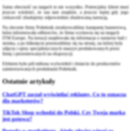
Sama obecność na targach to nie wszystko. Potencjalny klient musi
jeszcze wiedzieć, że nas tam znajdzie, a jeszcze lepiej gdy jego
ciekawość zbudujemy odpowiednio zbudowaną narracją.
Na zlecenie firmy Polteknik zrealizowaliśmy kampanię bannerową,
która informowała odbiorców, że firma wystawia się na targach
ITM Europe. Na kreacji znajdowała się informacja o numerze hali i
stoiska, a po kliknięciu przenosiliśmy się na stronę, na której były
zdjęcia i opisy specjalistycznych maszyn produkowanych przez
firmę i prezentowanych na ekspozycji.
Efektem było pół miliona wyświetleń i dotarcie do producentów
zainteresowanych produktami Polteknik.
Ostatnie artykuły
ChatGPT zaczął wyświetlać reklamy. Co to oznacza
dla marketerów?
TikTok Shop wchodzi do Polski. Czy Twoja marka
jest gotowa?
Pogoda w marketingu - kiedy płacisz więcej za