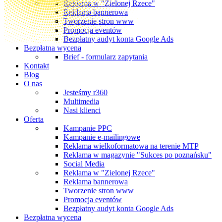
Reklama w "Zielonej Rzece"
Reklama bannerowa
Tworzenie stron www
Promocja eventów
Bezpłatny audyt konta Google Ads
Bezpłatna wycena
Brief - formularz zapytania
Kontakt
Blog
O nas
Jesteśmy r360
Multimedia
Nasi klienci
Oferta
Kampanie PPC
Kampanie e-mailingowe
Reklama wielkoformatowa na terenie MTP
Reklama w magazynie "Sukces po poznańsku"
Social Media
Reklama w "Zielonej Rzece"
Reklama bannerowa
Tworzenie stron www
Promocja eventów
Bezpłatny audyt konta Google Ads
Bezpłatna wycena