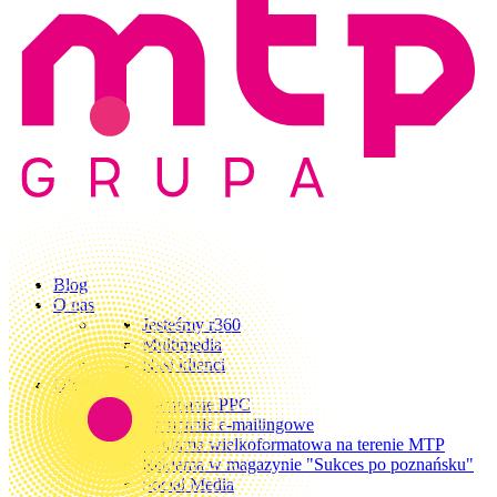
Blog
O nas
Jesteśmy r360
Multimedia
Nasi klienci
Oferta
Kampanie PPC
Kampanie e-mailingowe
Reklama wielkoformatowa na terenie MTP
Reklama w magazynie "Sukces po poznańsku"
Social Media