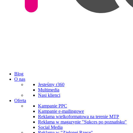
Blog
O nas
Jesteśmy r360
Multimedia
Nasi klienci
Oferta
Kampanie PPC
Kampanie e-mailingowe
Reklama wielkoformatowa na terenie MTP
Reklama w magazynie "Sukces po poznańsku"
Social Media
Reklama w "Zielonej Rzece"