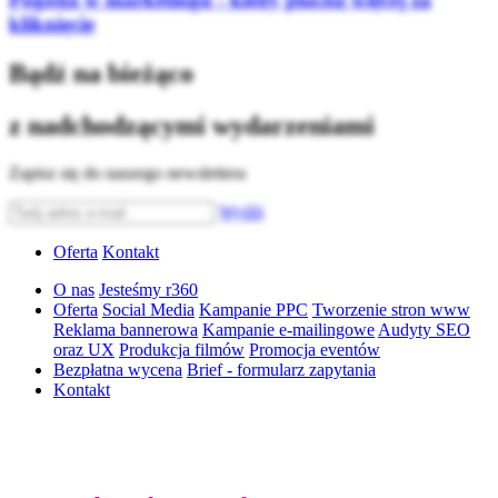
kliknięcie
Bądź na bieżąco
z nadchodzącymi wydarzeniami
Zapisz się do naszego newslettera
Wyślij
Oferta
Kontakt
O nas
Jesteśmy r360
Oferta
Social Media
Kampanie PPC
Tworzenie stron www
Reklama bannerowa
Kampanie e-mailingowe
Audyty SEO
oraz UX
Produkcja filmów
Promocja eventów
Bezpłatna wycena
Brief - formularz zapytania
Kontakt