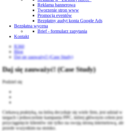
Reklama bannerowa
Tworzenie stron www
Promocja eventów
Bezpłatny audyt konta Google Ads
Bezpłatna wycena
Brief - formularz zapytania
Kontakt
R360
Blog
Daj się zauważyć! (Case Study)
Daj się zauważyć! (Case Study)
Podziel się
Ciekawą praktyką, na którą decyduje się wiele firm, jest udział w
targach i jednocześnie kampania PPC, której głównym celem jest
przyciągnięcie klientów nie tylko na swoją stroną internetową, ale
przede wszystkim na stoisko.