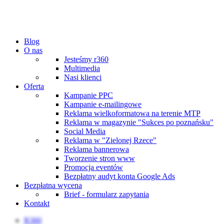
Blog
O nas
Jesteśmy r360
Multimedia
Nasi klienci
Oferta
Kampanie PPC
Kampanie e-mailingowe
Reklama wielkoformatowa na terenie MTP
Reklama w magazynie "Sukces po poznańsku"
Social Media
Reklama w "Zielonej Rzece"
Reklama bannerowa
Tworzenie stron www
Promocja eventów
Bezpłatny audyt konta Google Ads
Bezpłatna wycena
Brief - formularz zapytania
Kontakt
R360