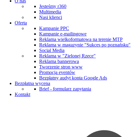
O nas
Jesteśmy r360
Multimedia
Nasi klienci
Oferta
Kampanie PPC
Kampanie e-mailingowe
Reklama wielkoformatowa na terenie MTP
Reklama w magazynie "Sukces po poznańsku"
Social Media
Reklama w "Zielonej Rzece"
Reklama bannerowa
Tworzenie stron www
Promocja eventów
Bezpłatny audyt konta Google Ads
Bezpłatna wycena
Brief - formularz zapytania
Kontakt