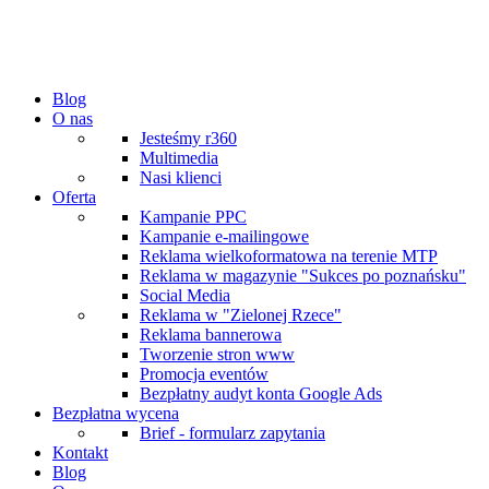
Blog
O nas
Jesteśmy r360
Multimedia
Nasi klienci
Oferta
Kampanie PPC
Kampanie e-mailingowe
Reklama wielkoformatowa na terenie MTP
Reklama w magazynie "Sukces po poznańsku"
Social Media
Reklama w "Zielonej Rzece"
Reklama bannerowa
Tworzenie stron www
Promocja eventów
Bezpłatny audyt konta Google Ads
Bezpłatna wycena
Brief - formularz zapytania
Kontakt
Blog