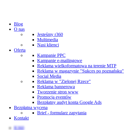
Blog
O nas
Jesteśmy r360
Multimedia
Nasi klienci
Oferta
Kampanie PPC
Kampanie e-mailingowe
Reklama wielkoformatowa na terenie MTP
Reklama w magazynie "Sukces po poznańsku"
Social Media
Reklama w "Zielonej Rzece"
Reklama bannerowa
Tworzenie stron www
Promocja eventów
Bezpłatny audyt konta Google Ads
Bezpłatna wycena
Brief - formularz zapytania
Kontakt
R360