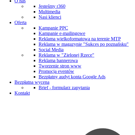
O nas
Jesteśmy r360
Multimedia
Nasi klienci
Oferta
Kampanie PPC
Kampanie e-mailingowe
Reklama wielkoformatowa na terenie MTP
Reklama w magazynie "Sukces po poznańsku"
Social Media
Reklama w "Zielonej Rzece"
Reklama bannerowa
Tworzenie stron www
Promocja eventów
Bezpłatny audyt konta Google Ads
Bezpłatna wycena
Brief - formularz zapytania
Kontakt