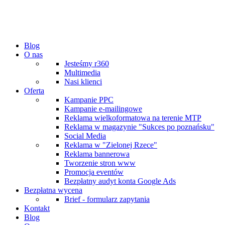
Blog
O nas
Jesteśmy r360
Multimedia
Nasi klienci
Oferta
Kampanie PPC
Kampanie e-mailingowe
Reklama wielkoformatowa na terenie MTP
Reklama w magazynie "Sukces po poznańsku"
Social Media
Reklama w "Zielonej Rzece"
Reklama bannerowa
Tworzenie stron www
Promocja eventów
Bezpłatny audyt konta Google Ads
Bezpłatna wycena
Brief - formularz zapytania
Kontakt
Blog