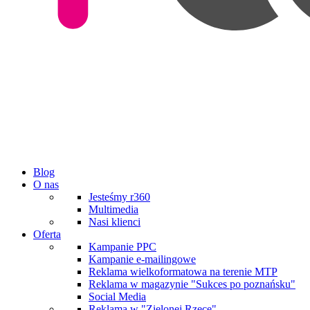
Blog
O nas
Jesteśmy r360
Multimedia
Nasi klienci
Oferta
Kampanie PPC
Kampanie e-mailingowe
Reklama wielkoformatowa na terenie MTP
Reklama w magazynie "Sukces po poznańsku"
Social Media
Reklama w "Zielonej Rzece"