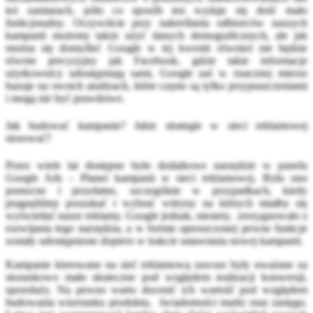
też zamiarach, póki co sposób ten wydaje się dość mało
funkcjonalny. Oczywiście przy nakreślaniu odbiorców naszych
kampanii możemy także użyć danych demograficznych, ale jak
można się domyśleć Google w tej kwestii również nie będzie
równie precyzyjny jak Facebook, gdzie takie informacje
użytkownicy udostępniają sami, Google zaś w znacznej mierze
bazuje na swoich analizach, które często są tylko przypuszczeniami
i mogą nie być prawdziwe.
Jak budować kampanie? Jakie strategie w sieci reklamowej
stosować?
Przez wiele lat dostępne było dodatkowe narzędzie w panelu
Google Ads – Planer kampanii w sieci reklamowej. Było ono
pomocne i przydatne, szczególnie w przypadkach, kiedy
pragnęliśmy poszukać i wybrać witryny na których miałby się
wyświetlać nasze reklamy. Google jednak, niestety, zrezygnowało z
rozwijania tego narzędzia, a w formie uproszczonej pewne funkcje
zostały udostępnione dopiero w trakcie ustawiania nowej kampanii.
Kampanie kierowane na sieć reklamową zawsze były uważane za
stosunkowo mało skuteczne pod względem realizacji konwersji,
sprzedaży. Na pewno warto docenić ich wartość pod względem
budowania wizerunku produktu, świadomości marki oraz zasięgu.