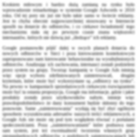
Krokiem milowym i bardzo dużą zamianą na rynku było
wprowadzenie remarketingu w systemie Google Adwords w 2010
roku. Od tej pory nic już nie było takie samo w świecie reklamy.
Jest to chyba obecnie najpowszechniej stosowany w Internecie
sposób na dotarcie do odbiorców, i co ciekawe świadomość tego
mechanizmu stała się po pewnym czasie znana większości
internautów, których nie dziwią już „śledzące” ich reklamy.
Google postanowiło pójść dalej w swych planach dotarcia do
nowych odbiorców w Sieci i poza kierowaniem kontekstowym
zaproponowano nam kierowanie behawioralne na wyodrębnionych
odbiorców. Analizując ich zachowania, internauci zostali podzieleni
przez system na grupy. Tworząc kampanię w Google Ads istnieją
więc opcje wyboru zdefiniowanych zainteresowań, drugim
kryterium, które może być wykorzystane są „odbiorcy na rynku”.
Na pewno w kampaniach sprzedażowych ciekawym rozwiązaniem
może być ta ostania propozycja, Google ma informacje, gdzie i jakie
produkty zostały przez użytkowników nabyte, istnieje więc
prawdopodobieństwo że dany konsument będzie skłonny do tego
ponownie. Same „zainteresowania” wydają się być zbyt ogólnym
sposobem wyszukiwania adresatów naszych treści reklamowych, a
Google Ads nie może się pod tym względem równać z portalami
społecznościami. Poza „zainteresowaniami” które podsuwa nam
sam system, jest też ewentualność tworzenia własnych grup
niestandardowych odbiorców o podobnych zainteresowaniach lub