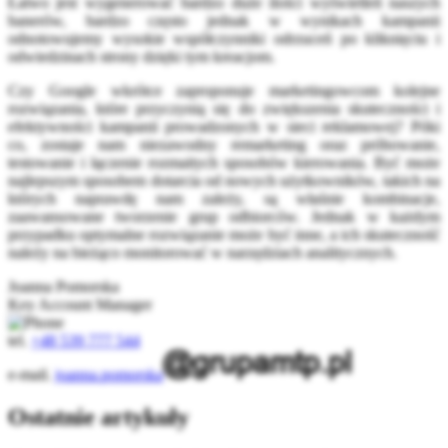
Łatwo jest wygenerować bardzo duże ilości wyświetleń naszych
banerów, bardzo często jednak w wynikach kampanii
odnotowujemy wysokie współczynniki odrzuceń po kliknięciu i
odwiedzinach strony dzięki tym kreacjom.
Czy Google wkrótce zaproponuje marketingowcom kolejne
rozwiązania, które przyczynią się do zwiększenia skuteczności i
efektywności kampanii prowadzonych w sieci reklamowej? Póki
co, zostaje nam niezawodny remarketing oraz próbowanie,
testowanie i łączenie rozmaitych sposobów kierowania. Być może
najlepszym sposobem dotarcia od nowych użytkowników, takich na
których naprawdę nam zależy, są właśnie kombinacje,
zaawansowane tworzenie grup odbiorców. Jednak w każdym
przypadku optymalne rozwiązanie może być inne, a ich skuteczność
należy na bieżąco monitorować w narzędziach analitycznych.
Joanna Pomorska
Key Account Manager
tel.
+48 539 777 544
e-mail.
joanna.pomorska
Ostatnie artykuły