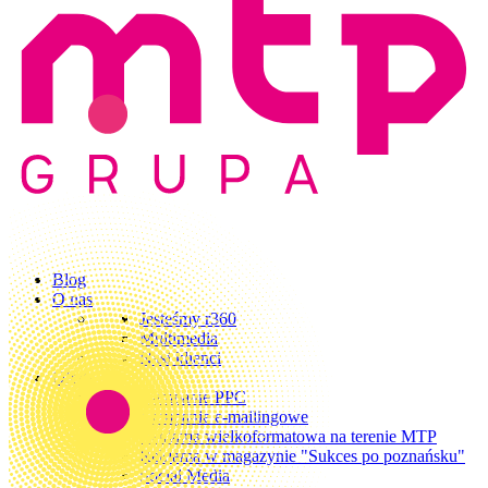
Blog
O nas
Jesteśmy r360
Multimedia
Nasi klienci
Oferta
Kampanie PPC
Kampanie e-mailingowe
Reklama wielkoformatowa na terenie MTP
Reklama w magazynie "Sukces po poznańsku"
Social Media