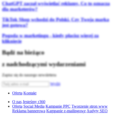
ChatGPT zaczął wyświetlać reklamy. Co to oznacza
dla marketerów?
TikTok Shop wchodzi do Polski. Czy Twoja marka
jest gotowa?
Pogoda w marketingu - kiedy płacisz więcej za
kliknięcie
Bądź na bieżąco
z nadchodzącymi wydarzeniami
Zapisz się do naszego newslettera
Wyślij
Oferta
Kontakt
O nas
Jesteśmy r360
Oferta
Social Media
Kampanie PPC
Tworzenie stron www
Reklama bannerowa
Kampanie e-mailingowe
Audyty SEO