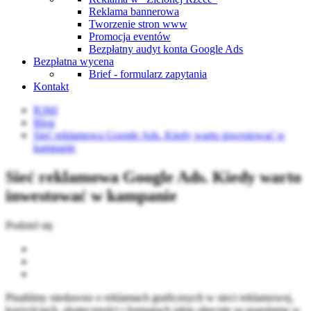
Reklama bannerowa
Tworzenie stron www
Promocja eventów
Bezpłatny audyt konta Google Ads
Bezpłatna wycena
Brief - formularz zapytania
Kontakt
R360
Blog
Sieć reklamowa Google Ads. Kiedy warto inwestować w
kampanie
Sieć reklamowa Google Ads. Kiedy warto
inwestować w kampanie
Podziel się
Pisaliśmy niedawno o reklamach graficznych w sieci reklamowej,
korzyściach, skuteczności i formatach jakie obecnie są popularne w