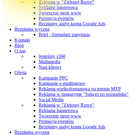
Reklama w "Zielonej Rzece"
Reklama bannerowa
Tworzenie stron www
Promocja eventów
Bezpłatny audyt konta Google Ads
Bezpłatna wycena
Brief - formularz zapytania
Kontakt
Blog
O nas
Jesteśmy r360
Multimedia
Nasi klienci
Oferta
Kampanie PPC
Kampanie e-mailingowe
Reklama wielkoformatowa na terenie MTP
Reklama w magazynie "Sukces po poznańsku"
Social Media
Reklama w "Zielonej Rzece"
Reklama bannerowa
Tworzenie stron www
Promocja eventów
Bezpłatny audyt konta Google Ads
Bezpłatna wycena