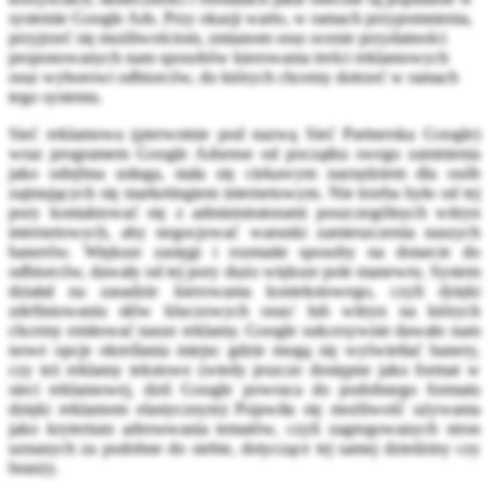
systemie Google Ads. Przy okazji warto, w ramach przypomnienia,
przyjrzeć się możliwościom, zmianom oraz ocenie przydatności
proponowanych nam sposobów kierowania treści reklamowych
oraz wyborowi odbiorców, do których chcemy dotrzeć w ramach
tego systemu.
Sieć reklamowa (pierwotnie pod nazwą Sieć Partnerska Google)
wraz programem Google Adsense od początku swego zaistnienia
jako odrębna usługa, stała się ciekawym narzędziem dla osób
zajmujących się marketingiem internetowym. Nie trzeba było od tej
pory kontaktować się z administratorami poszczególnych witryn
internetowych, aby negocjować warunki zamieszczenia naszych
banerów. Większe zasięgi i rozmaite sposoby na dotarcie do
odbiorców, dawały od tej pory dużo większe pole manewru. System
działał na zasadzie kierowania kontekstowego, czyli dzięki
zdefiniowaniu słów kluczowych oraz/ lub witryn na których
chcemy emitować nasze reklamy. Google sukcesywnie dawało nam
nowe opcje określania miejsc gdzie mogą się wyświetlać banery,
czy też reklamy tekstowe (wtedy jeszcze dostępne jako format w
sieci reklamowej, dziś Google powraca do podobnego formatu
dzięki reklamom elastycznym) Pojawiła się możliwość używania
jako kryterium adresowania tematów, czyli zagregowanych stron
uznanych za podobne do siebie, dotyczące tej samej dziedziny czy
branży.