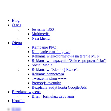
Blog
O nas
Jesteśmy r360
Multimedia
Nasi klienci
Oferta
Kampanie PPC
Kampanie e-mailingowe
Reklama wielkoformatowa na terenie MTP
Reklama w magazynie "Sukces po poznańsku"
Social Media
Reklama w "Zielonej Rzece"
Reklama bannerowa
Tworzenie stron www
Promocja eventów
Bezpłatny audyt konta Google Ads
Bezpłatna wycena
Brief - formularz zapytania
Kontakt
R360