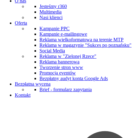
O nas
Jesteśmy r360
Multimedia
Nasi klienci
Oferta
Kampanie PPC
Kampanie e-mailingowe
Reklama wielkoformatowa na terenie MTP
Reklama w magazynie "Sukces po poznańsku"
Social Media
Reklama w "Zielonej Rzece"
Reklama bannerowa
Tworzenie stron www
Promocja eventów
Bezpłatny audyt konta Google Ads
Bezpłatna wycena
Brief - formularz zapytania
Kontakt