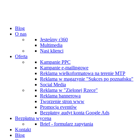
Blog
O nas
Jesteśmy r360
Multimedia
Nasi klienci
Oferta
Kampanie PPC
Kampanie e-mailingowe
Reklama wielkoformatowa na terenie MTP
Reklama w magazynie "Sukces po poznańsku"
Social Media
Reklama w "Zielonej Rzece"
Reklama bannerowa
Tworzenie stron www
Promocja eventów
Bezpłatny audyt konta Google Ads
Bezpłatna wycena
Brief - formularz zapytania
Kontakt
Blog