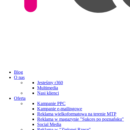
Blog
O nas
Jesteśmy r360
Multimedia
Nasi klienci
Oferta
Kampanie PPC
Kampanie e-mailingowe
Reklama wielkoformatowa na terenie MTP
Reklama w magazynie "Sukces po poznańsku"
Social Media
Reklama w "Zielonej Rzece"