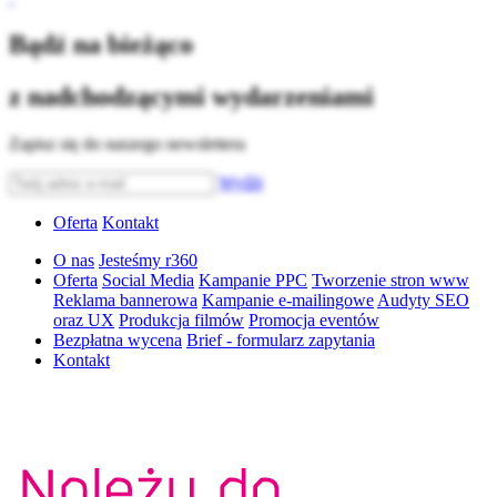
Bądź na bieżąco
z nadchodzącymi wydarzeniami
Zapisz się do naszego newslettera
Wyślij
Oferta
Kontakt
O nas
Jesteśmy r360
Oferta
Social Media
Kampanie PPC
Tworzenie stron www
Reklama bannerowa
Kampanie e-mailingowe
Audyty SEO
oraz UX
Produkcja filmów
Promocja eventów
Bezpłatna wycena
Brief - formularz zapytania
Kontakt