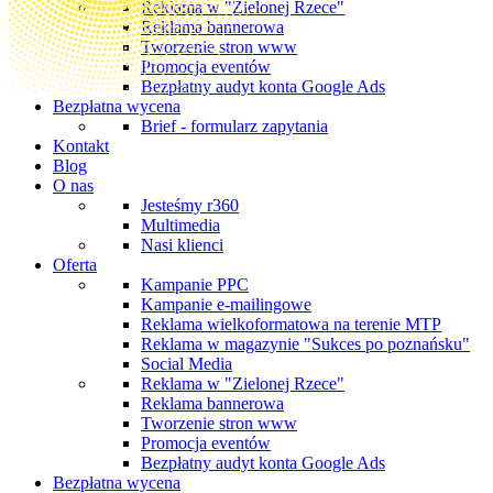
Reklama w "Zielonej Rzece"
Reklama bannerowa
Tworzenie stron www
Promocja eventów
Bezpłatny audyt konta Google Ads
Bezpłatna wycena
Brief - formularz zapytania
Kontakt
Blog
O nas
Jesteśmy r360
Multimedia
Nasi klienci
Oferta
Kampanie PPC
Kampanie e-mailingowe
Reklama wielkoformatowa na terenie MTP
Reklama w magazynie "Sukces po poznańsku"
Social Media
Reklama w "Zielonej Rzece"
Reklama bannerowa
Tworzenie stron www
Promocja eventów
Bezpłatny audyt konta Google Ads
Bezpłatna wycena