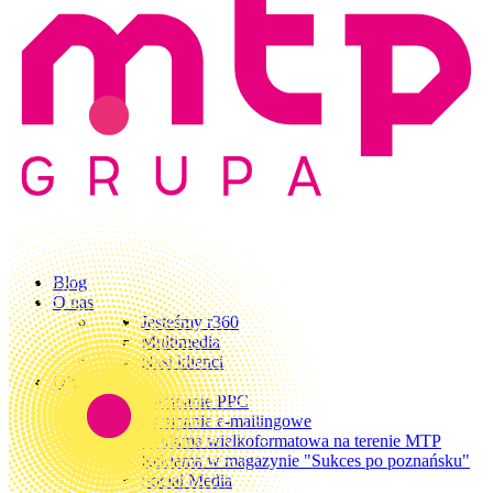
Blog
O nas
Jesteśmy r360
Multimedia
Nasi klienci
Oferta
Kampanie PPC
Kampanie e-mailingowe
Reklama wielkoformatowa na terenie MTP
Reklama w magazynie "Sukces po poznańsku"
Social Media