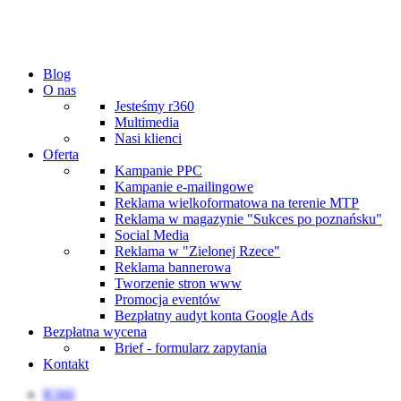
Blog
O nas
Jesteśmy r360
Multimedia
Nasi klienci
Oferta
Kampanie PPC
Kampanie e-mailingowe
Reklama wielkoformatowa na terenie MTP
Reklama w magazynie "Sukces po poznańsku"
Social Media
Reklama w "Zielonej Rzece"
Reklama bannerowa
Tworzenie stron www
Promocja eventów
Bezpłatny audyt konta Google Ads
Bezpłatna wycena
Brief - formularz zapytania
Kontakt
R360