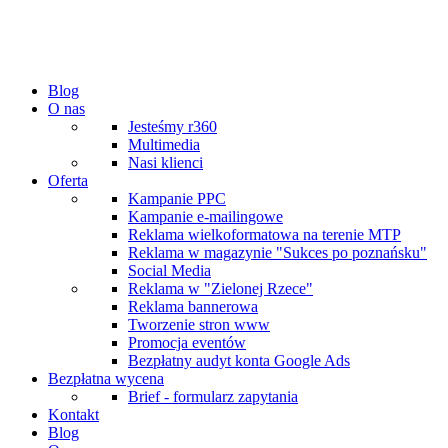
Blog
O nas
Jesteśmy r360
Multimedia
Nasi klienci
Oferta
Kampanie PPC
Kampanie e-mailingowe
Reklama wielkoformatowa na terenie MTP
Reklama w magazynie "Sukces po poznańsku"
Social Media
Reklama w "Zielonej Rzece"
Reklama bannerowa
Tworzenie stron www
Promocja eventów
Bezpłatny audyt konta Google Ads
Bezpłatna wycena
Brief - formularz zapytania
Kontakt
Blog