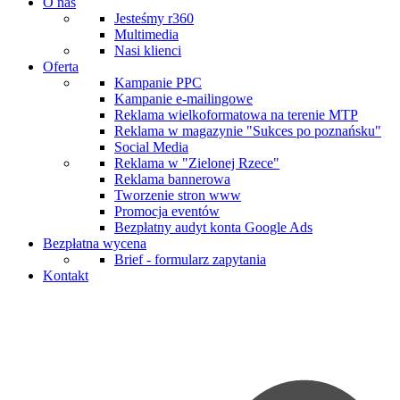
O nas
Jesteśmy r360
Multimedia
Nasi klienci
Oferta
Kampanie PPC
Kampanie e-mailingowe
Reklama wielkoformatowa na terenie MTP
Reklama w magazynie "Sukces po poznańsku"
Social Media
Reklama w "Zielonej Rzece"
Reklama bannerowa
Tworzenie stron www
Promocja eventów
Bezpłatny audyt konta Google Ads
Bezpłatna wycena
Brief - formularz zapytania
Kontakt