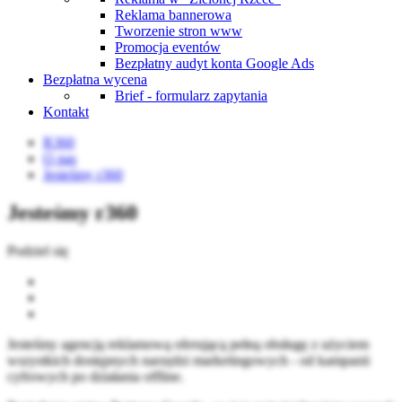
Reklama bannerowa
Tworzenie stron www
Promocja eventów
Bezpłatny audyt konta Google Ads
Bezpłatna wycena
Brief - formularz zapytania
Kontakt
R360
O nas
Jesteśmy r360
Jesteśmy r360
Podziel się
Jesteśmy agencją reklamową oferującą pełną obsługę z użyciem
wszystkich dostępnych narzędzi marketingowych - od kampanii
cyfrowych po działania offline.