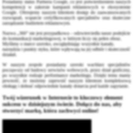
Posiadamy status Partnera Google, co jest potwierdzeniem naszych
kompetencji w zakresie kampanii reklamowych w ekosystemie
Google. Oferujemy naszym klientom dostęp do zaawansowanych
rozwiązań, wsparcie certyfikowanych specjalistów oraz skuteczne
zarządzanie budżetem reklamowym.
Nazwa „360” nie jest przypadkowa – odzwierciedla nasze podejście
do komunikacji marketingowej, w którym liczy się pełen obraz.
Myślimy o marce szeroko, uwzględniając wszystkie kanały,
narzędzia i punkty styku, które wpływają na jej odbiór i skuteczność
działań.
W naszym zespole posiadamy szeroki wachlarz specjalistów
począwszy od budowy serwisów webowych, przez dział graficzny,
po wszystkie rodzaje performance marketingu. Dzięki temu mamy
pewność, że możemy zapewnić naszym klientom kompleksową
obsługę i dobrać odpowiednie kanały dotarcia pod każde zapytanie.
Twój wizerunek w Internecie to kluczowy element
sukcesu w dzisiejszym świecie. Dołącz do nas, aby
stworzyć markę, która zachwyci online!