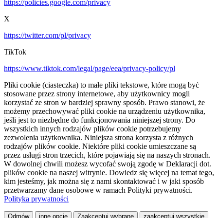
https://policies.google.com/privacy
X
https://twitter.com/pl/privacy
TikTok
https://www.tiktok.com/legal/page/eea/privacy-policy/pl
Pliki cookie (ciasteczka) to małe pliki tekstowe, które mogą być
stosowane przez strony internetowe, aby użytkownicy mogli
korzystać ze stron w bardziej sprawny sposób. Prawo stanowi, że
możemy przechowywać pliki cookie na urządzeniu użytkownika,
jeśli jest to niezbędne do funkcjonowania niniejszej strony. Do
wszystkich innych rodzajów plików cookie potrzebujemy
zezwolenia użytkownika. Niniejsza strona korzysta z różnych
rodzajów plików cookie. Niektóre pliki cookie umieszczane są
przez usługi stron trzecich, które pojawiają się na naszych stronach.
W dowolnej chwili możesz wycofać swoją zgodę w Deklaracji dot.
plików cookie na naszej witrynie. Dowiedz się więcej na temat tego,
kim jesteśmy, jak można się z nami skontaktować i w jaki sposób
przetwarzamy dane osobowe w ramach Polityki prywatności.
Polityka prywatności
Odmów
inne opcje
Zaakceptuj wybrane
zaakceptuj wszystkie