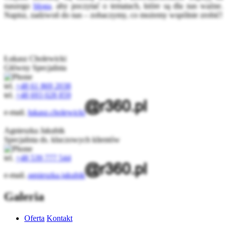
naszego
bloga
,
aby poczytać o tematach, które są dla nas ważne.
Napisz, zadzwoń do nas – zobaczymy, co możemy wspólnie zrobić!
Łukasz Cholewicki
Główny Specjalista
tel.
+48 61 869 2038
tel.
+48 693 028 859
e-mail.
lukasz.cholewicki
Agnieszka Jakubik
Specjalista ds. kluczowych klientów
tel.
+48 539 777 544
e-mail.
agnieszka.jakubik
Galeria
Oferta
Kontakt