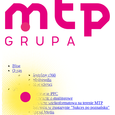
Blog
O nas
Jesteśmy r360
Multimedia
Nasi klienci
Oferta
Kampanie PPC
Kampanie e-mailingowe
Reklama wielkoformatowa na terenie MTP
Reklama w magazynie "Sukces po poznańsku"
Social Media