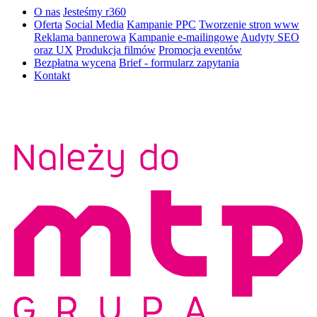
O nas
Jesteśmy r360
Oferta
Social Media
Kampanie PPC
Tworzenie stron www
Reklama bannerowa
Kampanie e-mailingowe
Audyty SEO
oraz UX
Produkcja filmów
Promocja eventów
Bezpłatna wycena
Brief - formularz zapytania
Kontakt