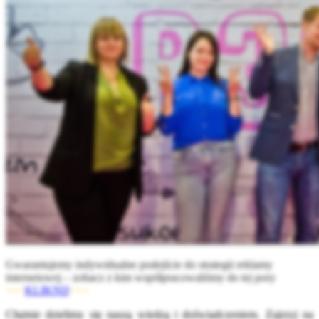
Gwarantujemy indywidualne podejście do strategii reklamy
internetowej – zobacz z kim współpracowaliśmy do tej pory
>>>
KLIKNIJ
<<<
Chętnie dzielimy się naszą wiedzą i doświadczeniem. Zajrzyj na