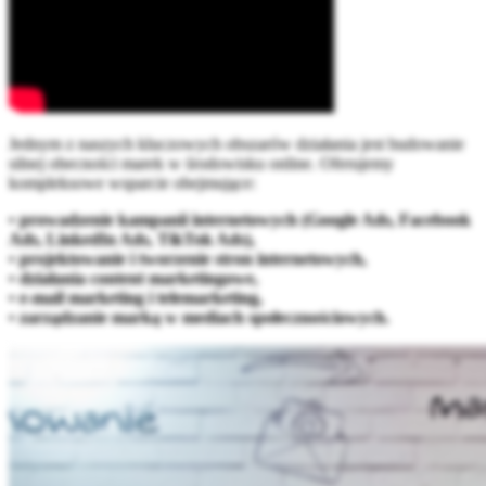
Jednym z naszych kluczowych obszarów działania jest budowanie
silnej obecności marek w środowisku online. Oferujemy
kompleksowe wsparcie obejmujące:
• prowadzenie kampanii internetowych (Google Ads, Facebook
Ads, LinkedIn Ads, TikTok Ads),
• projektowanie i tworzenie stron internetowych,
• działania content marketingowe,
• e-mail marketing i telemarketing,
• zarządzanie marką w mediach społecznościowych.