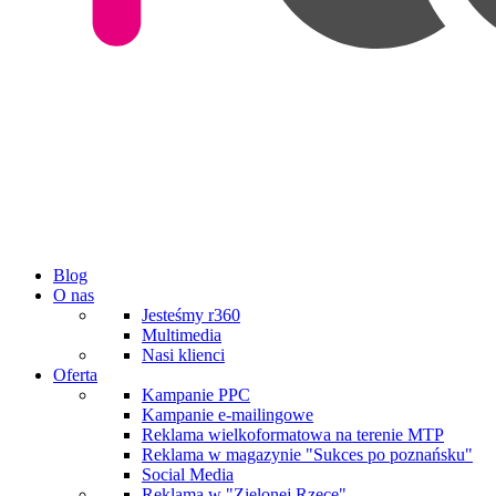
Blog
O nas
Jesteśmy r360
Multimedia
Nasi klienci
Oferta
Kampanie PPC
Kampanie e-mailingowe
Reklama wielkoformatowa na terenie MTP
Reklama w magazynie "Sukces po poznańsku"
Social Media
Reklama w "Zielonej Rzece"