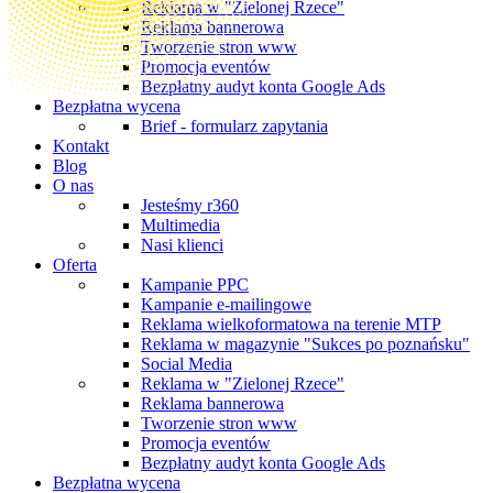
Reklama w "Zielonej Rzece"
Reklama bannerowa
Tworzenie stron www
Promocja eventów
Bezpłatny audyt konta Google Ads
Bezpłatna wycena
Brief - formularz zapytania
Kontakt
Blog
O nas
Jesteśmy r360
Multimedia
Nasi klienci
Oferta
Kampanie PPC
Kampanie e-mailingowe
Reklama wielkoformatowa na terenie MTP
Reklama w magazynie "Sukces po poznańsku"
Social Media
Reklama w "Zielonej Rzece"
Reklama bannerowa
Tworzenie stron www
Promocja eventów
Bezpłatny audyt konta Google Ads
Bezpłatna wycena