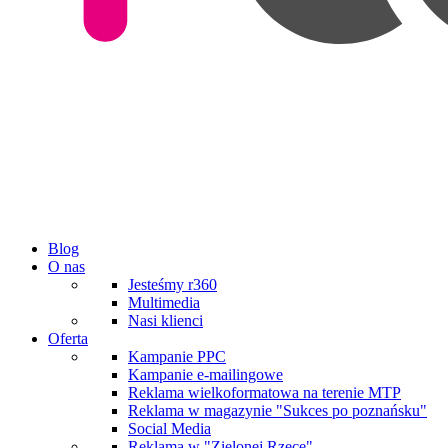
Blog
O nas
Jesteśmy r360
Multimedia
Nasi klienci
Oferta
Kampanie PPC
Kampanie e-mailingowe
Reklama wielkoformatowa na terenie MTP
Reklama w magazynie "Sukces po poznańsku"
Social Media
Reklama w "Zielonej Rzece"