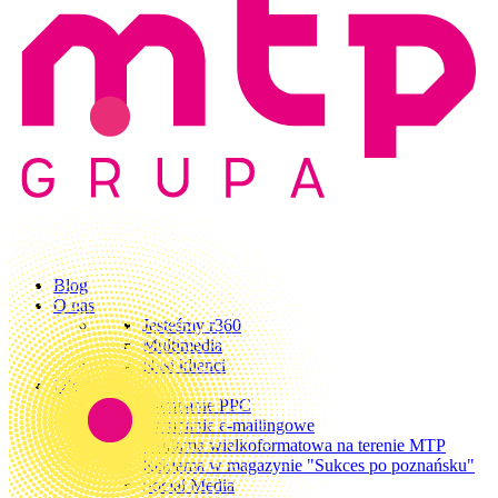
Blog
O nas
Jesteśmy r360
Multimedia
Nasi klienci
Oferta
Kampanie PPC
Kampanie e-mailingowe
Reklama wielkoformatowa na terenie MTP
Reklama w magazynie "Sukces po poznańsku"
Social Media