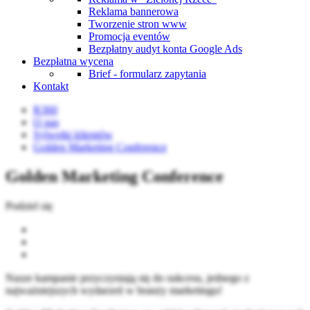
Reklama bannerowa
Tworzenie stron www
Promocja eventów
Bezpłatny audyt konta Google Ads
Bezpłatna wycena
Brief - formularz zapytania
Kontakt
R360
O nas
Sylwetki klientów
Golden Marketing Conference
Golden Marketing Conference
Podziel się
Nasze kampanie przyczyniają się do sukcesu, jednego z
najważniejszych wydarzeń w branży marketingu!