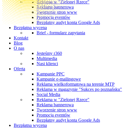
Reklama w "Zielonej Rzece"
Reklama bannerowa
Tworzenie stron www
Promocja eventów
Bezpłatny audyt konta Google Ads
Bezpłatna wycena
Brief - formularz zapytania
Kontakt
Blog
O nas
Jesteśmy r360
Multimedia
Nasi klienci
Oferta
Kampanie PPC
Kampanie e-mailingowe
Reklama wielkoformatowa na terenie MTP
Reklama w magazynie "Sukces po poznańsku"
Social Media
Reklama w "Zielonej Rzece"
Reklama bannerowa
Tworzenie stron www
Promocja eventów
Bezpłatny audyt konta Google Ads
Bezpłatna wycena