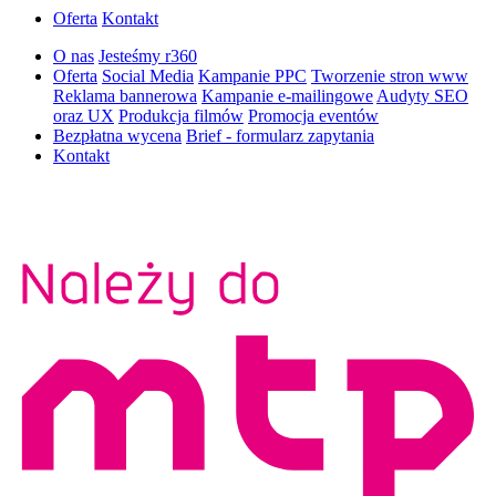
Oferta
Kontakt
O nas
Jesteśmy r360
Oferta
Social Media
Kampanie PPC
Tworzenie stron www
Reklama bannerowa
Kampanie e-mailingowe
Audyty SEO
oraz UX
Produkcja filmów
Promocja eventów
Bezpłatna wycena
Brief - formularz zapytania
Kontakt