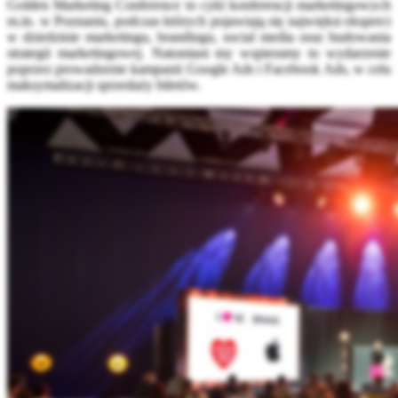
Golden Marketing Conference to cykl konferencji marketingowych
m.in. w Poznaniu, podczas których pojawiają się najwięksi eksperci
w dziedzinie marketingu, brandingu, social media oraz budowania
strategii marketingowej. Natomiast my wspieramy to wydarzenie
poprzez prowadzenie kampanii Google Ads i Facebook Ads, w celu
maksymalizacji sprzedaży biletów.