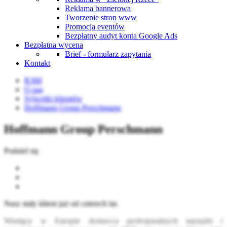
Reklama bannerowa
Tworzenie stron www
Promocja eventów
Bezpłatny audyt konta Google Ads
Bezpłatna wycena
Brief - formularz zapytania
Kontakt
R360
O nas
Sylwetki klientów
Hoffmann Group Perschmann
Hoffmann Group Perschmann
Podziel się
Nasz stały klient już od czterech lat.
Wiodący w Europie dostawca profesjonalnych narzędzi i