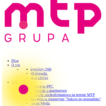
Blog
O nas
Jesteśmy r360
Multimedia
Nasi klienci
Oferta
Kampanie PPC
Kampanie e-mailingowe
Reklama wielkoformatowa na terenie MTP
Reklama w magazynie "Sukces po poznańsku"
Social Media