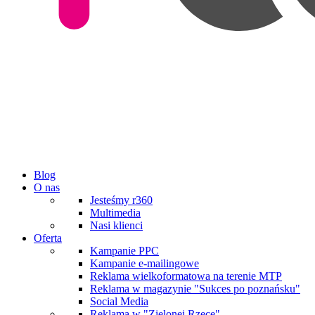
Blog
O nas
Jesteśmy r360
Multimedia
Nasi klienci
Oferta
Kampanie PPC
Kampanie e-mailingowe
Reklama wielkoformatowa na terenie MTP
Reklama w magazynie "Sukces po poznańsku"
Social Media
Reklama w "Zielonej Rzece"