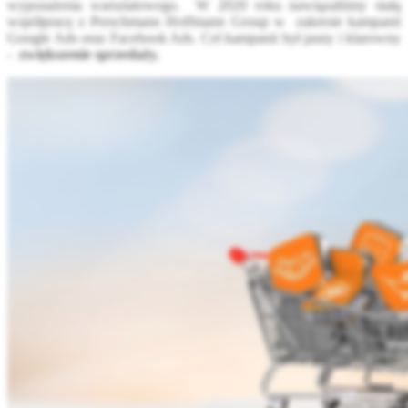
wyposażenia warsztatowego. W 2020 roku nawiązaliśmy stałą
współpracę z Perschmann Hoffmann Group w zakresie kampanii
Google Ads oraz Facebook Ads. Cel kampanii był jasny i klarowny
-
zwiększenie sprzedaży.