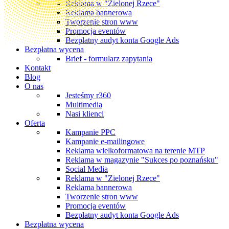
Reklama w "Zielonej Rzece"
Reklama bannerowa
Tworzenie stron www
Promocja eventów
Bezpłatny audyt konta Google Ads
Bezpłatna wycena
Brief - formularz zapytania
Kontakt
Blog
O nas
Jesteśmy r360
Multimedia
Nasi klienci
Oferta
Kampanie PPC
Kampanie e-mailingowe
Reklama wielkoformatowa na terenie MTP
Reklama w magazynie "Sukces po poznańsku"
Social Media
Reklama w "Zielonej Rzece"
Reklama bannerowa
Tworzenie stron www
Promocja eventów
Bezpłatny audyt konta Google Ads
Bezpłatna wycena