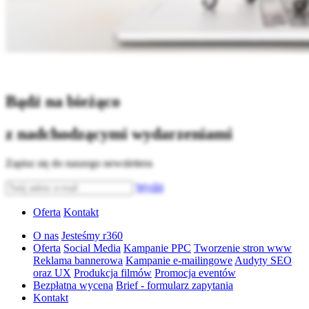
Bądź na bieżąco
z nadchodzącymi wydarzeniami
Zapisz się do naszego newslettera
Wyślij
Oferta
Kontakt
O nas
Jesteśmy r360
Oferta
Social Media
Kampanie PPC
Tworzenie stron www
Reklama bannerowa
Kampanie e-mailingowe
Audyty SEO
oraz UX
Produkcja filmów
Promocja eventów
Bezpłatna wycena
Brief - formularz zapytania
Kontakt