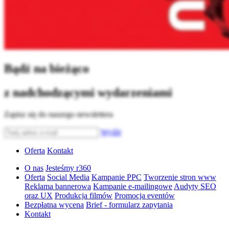
Bądź na bieżąco
z nadchodzącymi wydarzeniami
Zapisz się do naszego newslettera
Wyślij
Oferta
Kontakt
O nas
Jesteśmy r360
Oferta
Social Media
Kampanie PPC
Tworzenie stron www
Reklama bannerowa
Kampanie e-mailingowe
Audyty SEO
oraz UX
Produkcja filmów
Promocja eventów
Bezpłatna wycena
Brief - formularz zapytania
Kontakt