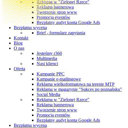
Reklama w "Zielonej Rzece"
Reklama bannerowa
Tworzenie stron www
Promocja eventów
Bezpłatny audyt konta Google Ads
Bezpłatna wycena
Brief - formularz zapytania
Kontakt
Blog
O nas
Jesteśmy r360
Multimedia
Nasi klienci
Oferta
Kampanie PPC
Kampanie e-mailingowe
Reklama wielkoformatowa na terenie MTP
Reklama w magazynie "Sukces po poznańsku"
Social Media
Reklama w "Zielonej Rzece"
Reklama bannerowa
Tworzenie stron www
Promocja eventów
Bezpłatny audyt konta Google Ads
Bezpłatna wycena