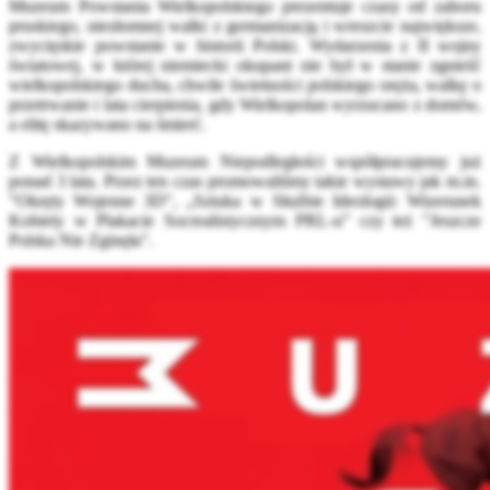
Muzeum Powstania Wielkopolskiego prezentuje czasy od zaboru
pruskiego, niezłomnej walki z germanizacją i wreszcie największe,
zwycięskie powstanie w historii Polski. Wydarzenia z II wojny
światowej, w której niemiecki okupant nie był w stanie zgnieść
wielkopolskiego ducha, chwile świetności polskiego oręża, walkę o
przetrwanie i lata cierpienia, gdy Wielkopolan wyrzucano z domów,
a elitę skazywano na śmierć.
Z Wielkopolskim Muzeum Niepodległości współpracujemy już
ponad 3 lata. Przez ten czas promowaliśmy takie wystawy jak m.in.
"Okręty Wojenne 3D", „Sztuka w Służbie Ideologii: Wizerunek
Kobiety w Plakacie Socrealistycznym PRL-u” czy też "Jeszcze
Polska Nie Zginęła".