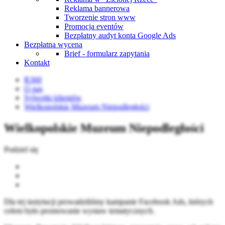
Reklama bannerowa
Tworzenie stron www
Promocja eventów
Bezpłatny audyt konta Google Ads
Bezpłatna wycena
Brief - formularz zapytania
Kontakt
R360
O nas
Sylwetki klientów
Wielkopolskie Muzeum Niepodległości
Wielkopolskie Muzeum Niepodległości
Podziel się
Dla tej instytucji prowadziliśmy kampanie Facebook Ads, których
celem było promowanie wystaw tematycznych.