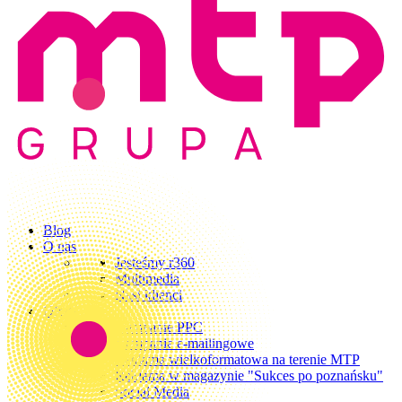
Blog
O nas
Jesteśmy r360
Multimedia
Nasi klienci
Oferta
Kampanie PPC
Kampanie e-mailingowe
Reklama wielkoformatowa na terenie MTP
Reklama w magazynie "Sukces po poznańsku"
Social Media