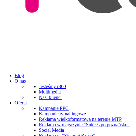
Blog
O nas
Jesteśmy r360
Multimedia
Nasi klienci
Oferta
Kampanie PPC
Kampanie e-mailingowe
Reklama wielkoformatowa na terenie MTP
Reklama w magazynie "Sukces po poznańsku"
Social Media
Reklama w "Zielonej Rzece"