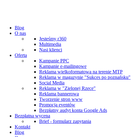
Blog
O nas
Jesteśmy r360
Multimedia
Nasi klienci
Oferta
Kampanie PPC
Kampanie e-mailingowe
Reklama wielkoformatowa na terenie MTP
Reklama w magazynie "Sukces po poznańsku"
Social Media
Reklama w "Zielonej Rzece"
Reklama bannerowa
Tworzenie stron www
Promocja eventów
Bezpłatny audyt konta Google Ads
Bezpłatna wycena
Brief - formularz zapytania
Kontakt
Blog