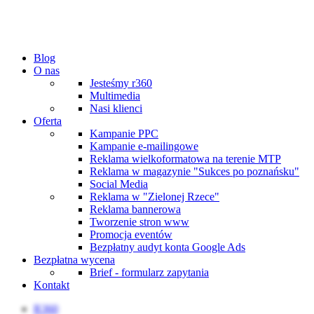
Blog
O nas
Jesteśmy r360
Multimedia
Nasi klienci
Oferta
Kampanie PPC
Kampanie e-mailingowe
Reklama wielkoformatowa na terenie MTP
Reklama w magazynie "Sukces po poznańsku"
Social Media
Reklama w "Zielonej Rzece"
Reklama bannerowa
Tworzenie stron www
Promocja eventów
Bezpłatny audyt konta Google Ads
Bezpłatna wycena
Brief - formularz zapytania
Kontakt
R360