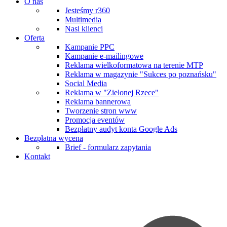
O nas
Jesteśmy r360
Multimedia
Nasi klienci
Oferta
Kampanie PPC
Kampanie e-mailingowe
Reklama wielkoformatowa na terenie MTP
Reklama w magazynie "Sukces po poznańsku"
Social Media
Reklama w "Zielonej Rzece"
Reklama bannerowa
Tworzenie stron www
Promocja eventów
Bezpłatny audyt konta Google Ads
Bezpłatna wycena
Brief - formularz zapytania
Kontakt